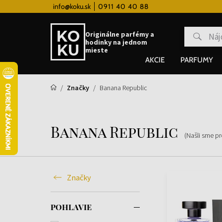
ém
info@koku.sk
Doprava zadarmo pre všetky hodinky od 80
0911 40 40 88
Originálne parfémy a
hodinky na jednom
mieste
AKCIE
PARFUMY
Značky
Banana Republic
Banana Republic
(Našli sme p
Značky
POHLAVIE