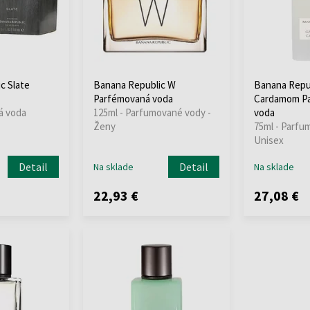
c Slate
Banana Republic W
Banana Repub
Parfémovaná voda
Cardamom P
á voda
125ml - Parfumované vody -
voda
Ženy
75ml - Parfu
Unisex
Detail
Detail
Na sklade
Na sklade
22,93 €
27,08 €