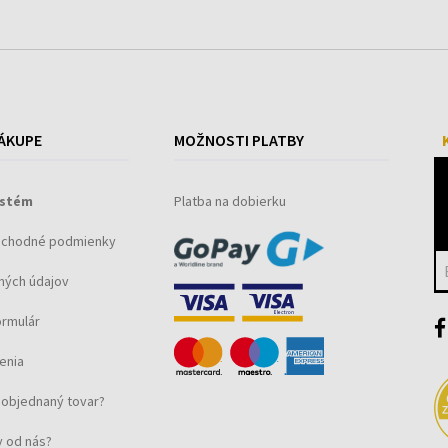
ÁKUPE
MOŽNOSTI PLATBY
ystém
Platba na dobierku
bchodné podmienky
ných údajov
ormulár
enia
objednaný tovar?
 od nás?