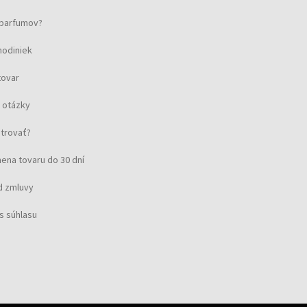
u parfumov?
hodiniek
tovar
 otázky
strovať?
ena tovaru do 30 dní
d zmluvy
s súhlasu