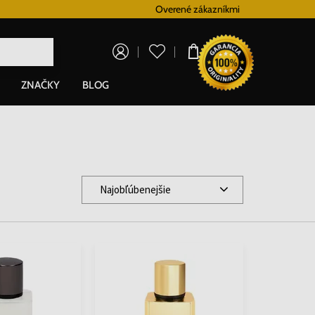
Doprava zadarmo pre všetky hodinky od 80€
Overené zákazníkmi
V
0,00 €
ZNAČKY
BLOG
Najobľúbenejšie