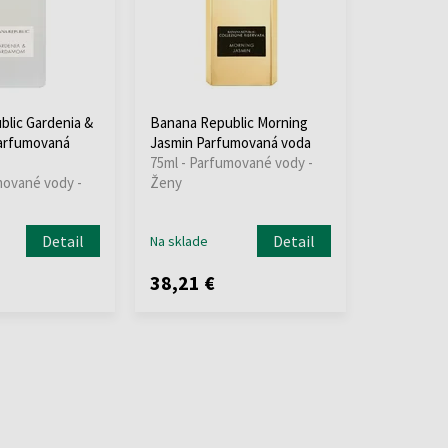
lic Gardenia &
Banana Republic Morning
arfumovaná
Jasmin Parfumovaná voda
75ml - Parfumované vody -
mované vody -
Ženy
Detail
Detail
Na sklade
38,21 €