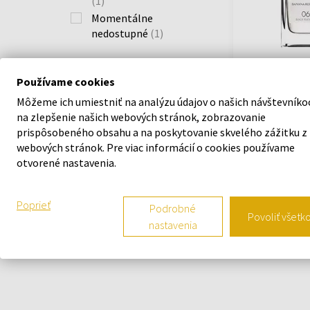
(1)
Momentálne
nedostupné
(1)
Banana Republi
Používame cookies
OBJEM
Platinum Parf
75ml - Parfumo
Môžeme ich umiestniť na analýzu údajov o našich návštevníko
Unisex
na zlepšenie našich webových stránok, zobrazovanie
75ml - 125ml
prispôsobeného obsahu a na poskytovanie skvelého zážitku z
Odošleme do
webových stránok. Pre viac informácií o cookies používame
12.08.
otvorené nastavenia.
18,60 €
Poprieť
Podrobné
Povoliť všetk
nastavenia