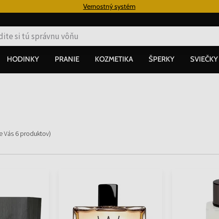
€
Vernostný systém
HODINKY
PRANIE
KOZMETIKA
ŠPERKY
SVIEČKY
re Vás
6
produktov
)