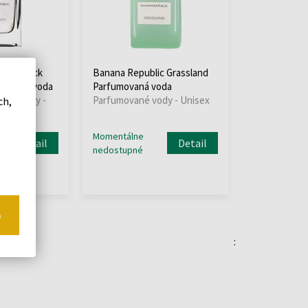
c 06 Black
Banana Republic Grassland
umovaná voda
Parfumovaná voda
vané vody -
Parfumované vody - Unisex
ch,
Momentálne
Detail
Detail
nedostupné
o
: