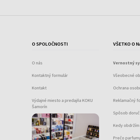
O SPOLOČNOSTI
VŠETKO O N
O nás
Vernostný s
Kontaktný formulár
Všeobecné o
Kontakt
Ochrana osob
Výdajné miesto a predajňa KOKU
Reklamačný f
Šamorín
Spôsob doruč
Kedy obdržím 
Prečo parfumy