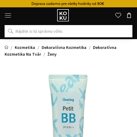
Doprava zadarmo pre všetky hodinky od 80€
Originálne
parfémy
a
hodinky
na
jednom
mieste
Kozmetika
Dekoratívna Kozmetika
Dekoratívna
Kozmetika Na Tvár
Ženy