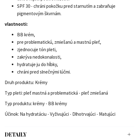
SPF 30 - chráni pokožku pred starnutím a zabraňuje
pigmentovým škvrnám.
vlastnosti:
BB krém
,
pre problematickú, zmiešanú a mastnú pleť,
zjednocuje tón pleti,
zakrýva nedokonalosti,
hydratuje ju do hĺbky,
chráni pred slnečnými lúčmi.
Druh produktu: Krémy
Typ pleti: pleť mastná a problematická - pleť zmiešaná
Typ produktu: krémy - BB krémy
Účinok: Na hydratáciu - Vyživujúci - Dlhotrvajúci - Matujúci
DETAILY