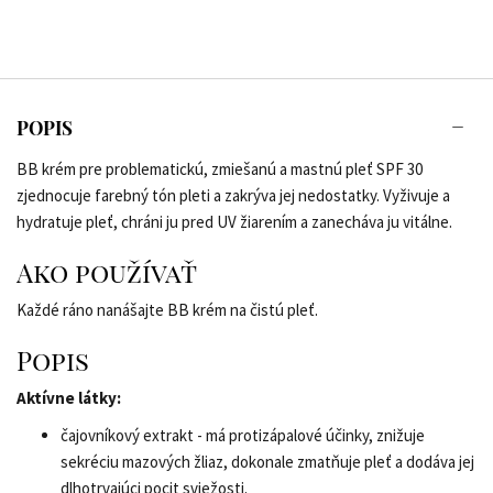
POPIS
BB krém pre problematickú, zmiešanú a mastnú pleť SPF 30
zjednocuje farebný tón pleti a zakrýva jej nedostatky. Vyživuje a
hydratuje pleť, chráni ju pred UV žiarením a zanecháva ju vitálne.
Ako používať
Každé ráno nanášajte BB krém na čistú pleť.
Popis
Aktívne látky:
čajovníkový extrakt - má protizápalové účinky, znižuje
sekréciu mazových žliaz, dokonale zmatňuje pleť a dodáva jej
dlhotrvajúci pocit sviežosti.