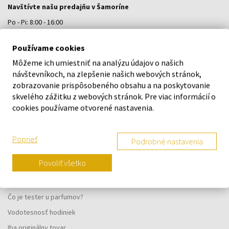
Navštívte našu predajňu v Šamoríne
Po - Pi: 8:00 - 16:00
Na Bratislavskej 64/76, Šamorín, 931 01
Používame cookies
Môžeme ich umiestniť na analýzu údajov o našich
VŠETKO O NÁKUPE
návštevníkoch, na zlepšenie našich webových stránok,
zobrazovanie prispôsobeného obsahu a na poskytovanie
Vernostný systém
skvelého zážitku z webových stránok. Pre viac informácií o
Všeobecné obchodné podmienky
cookies používame otvorené nastavenia.
Ochrana osobných údajov
Reklamačný formulár
Poprieť
Podrobné nastavenia
Spôsob doručenia
Povoliť všetko
Kedy obdržím objednaný tovar?
Prečo parfumy od nás?
Čo je tester u parfumov?
Vodotesnosť hodiniek
Iba originálny tovar