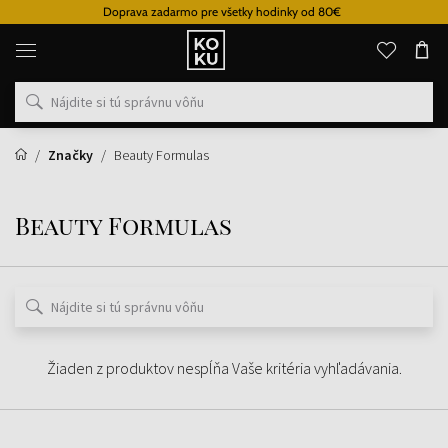
Doprava zadarmo pre všetky hodinky od 80€
Originálne
parfémy
a
hodinky
na
jednom
mieste
Značky
Beauty Formulas
Beauty Formulas
Žiaden z produktov nespĺňa Vaše kritéria vyhľadávania.