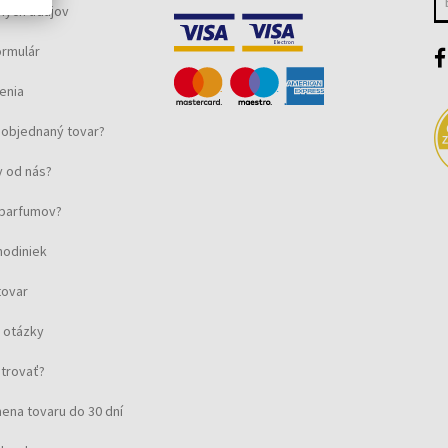
ných údajov
ormulár
enia
objednaný tovar?
 od nás?
u parfumov?
hodiniek
tovar
 otázky
strovať?
ena tovaru do 30 dní