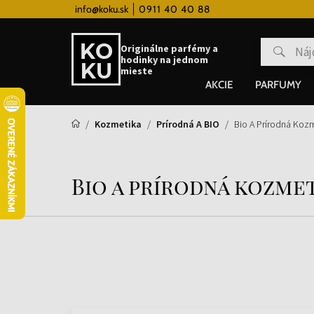
 hodinky od 80€
info@koku.sk
0911 40 40 88
Vernostný systém
Originálne parfémy a
hodinky na jednom
mieste
AKCIE
PARFUMY
Kozmetika
Prírodná A BIO
Bio A Prírodná Kozm
Bio a prírodná kozmet