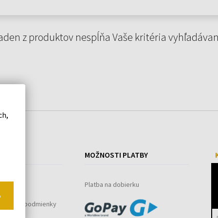
aden z produktov nespĺňa Vaše kritéria vyhľadávan
ch,
ÁKUPE
MOŽNOSTI PLATBY
ystém
Platba na dobierku
o
bchodné podmienky