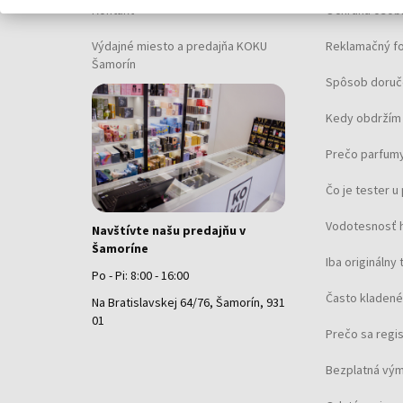
Kontakt
Ochrana osob
Výdajné miesto a predajňa KOKU
Reklamačný f
Šamorín
Spôsob doruč
Kedy obdržím 
Prečo parfumy
Čo je tester 
Vodotesnosť 
Navštívte našu predajňu v
Šamoríne
Iba originálny 
Po - Pi: 8:00 - 16:00
Často kladené
Na Bratislavskej 64/76, Šamorín, 931
01
Prečo sa regi
Bezplatná vým