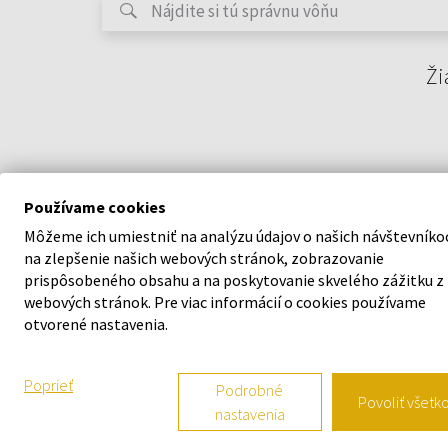
Ži
Používame cookies
Môžeme ich umiestniť na analýzu údajov o našich návštevníko
na zlepšenie našich webových stránok, zobrazovanie
prispôsobeného obsahu a na poskytovanie skvelého zážitku z
webových stránok. Pre viac informácií o cookies používame
O SPOLOČNOSTI
VŠETKO O N
otvorené nastavenia.
O nás
Vernostný s
Poprieť
Podrobné
Povoliť všetk
nastavenia
Kontaktný formulár
Všeobecné o