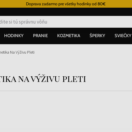
Doprava zadarmo pre všetky hodinky od 80€
HODINKY
PRANIE
KOZMETIKA
ŠPERKY
SVIEČKY
etika Na Výživu Pleti
ika na výživu pleti