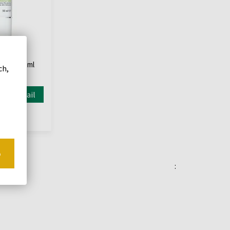
e póry
finer 30 ml
ch,
Detail
o
: