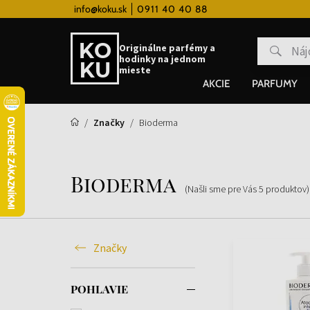
ém
info@koku.sk
Doprava zadarmo pre všetky hodinky od 80
0911 40 40 88
Originálne parfémy a
hodinky na jednom
mieste
AKCIE
PARFUMY
Značky
Bioderma
Bioderma
(Našli sme pre Vás
5
produktov
)
Značky
POHLAVIE