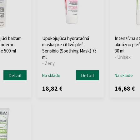
júci balzam
Upokojujúca hydratačná
Intenzívna st
Atoderm
maska ​​pre citlivú pleť
aknóznu pleť
e 500 ml
Sensibio (Soothing Mask) 75
30 ml
ml
- Unisex
- Ženy
Detail
Detail
Na sklade
Na sklade
18,82 €
16,68 €