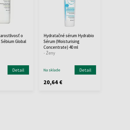
arostlivosť o
Hydratačné sérum Hydrabio
 Sébium Global
Sérum (Moisturising
Concentrate) 40 ml
- Ženy
Detail
Detail
Na sklade
20,64 €