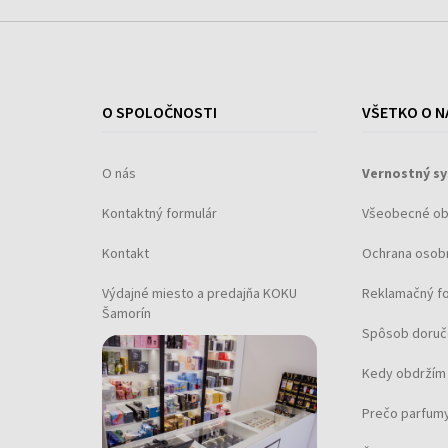
O SPOLOČNOSTI
VŠETKO O N
O nás
Vernostný s
Kontaktný formulár
Všeobecné o
Kontakt
Ochrana osob
Výdajné miesto a predajňa KOKU
Reklamačný f
Šamorín
Spôsob doruč
Kedy obdržím 
Prečo parfumy