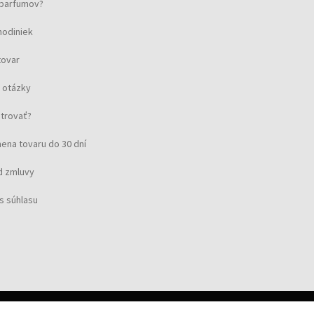
u parfumov?
hodiniek
tovar
 otázky
strovať?
ena tovaru do 30 dní
d zmluvy
s súhlasu