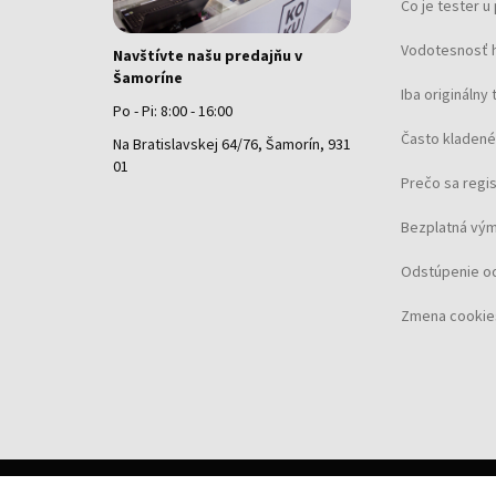
Čo je tester 
Vodotesnosť 
Navštívte našu predajňu v
Šamoríne
Iba originálny 
Po - Pi: 8:00 - 16:00
Často kladené
Na Bratislavskej 64/76, Šamorín, 931
01
Prečo sa regi
Bezplatná vým
Odstúpenie o
Zmena cookie
©
2026 Koku.sk, všetky práva vyhradené.