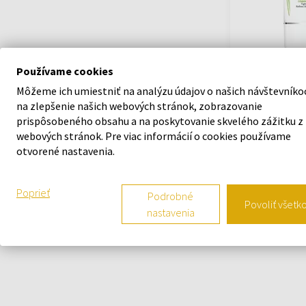
Používame cookies
Sérum sťahujúc
Sébium Pore Re
Môžeme ich umiestniť na analýzu údajov o našich návštevníko
- Ženy
na zlepšenie našich webových stránok, zobrazovanie
prispôsobeného obsahu a na poskytovanie skvelého zážitku z
Na sklade
webových stránok. Pre viac informácií o cookies používame
otvorené nastavenia.
18,55 €
Poprieť
Podrobné
Povoliť všetk
nastavenia