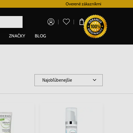
Doprava zadarmo pre všetky hodinky od 80€
Overené zákazníkmi
V
0,00 €
ZNAČKY
BLOG
Najobľúbenejšie