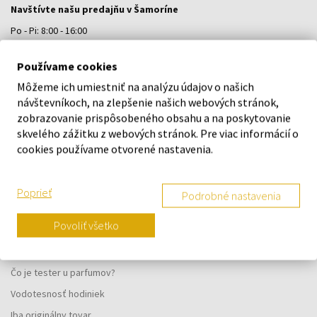
Navštívte našu predajňu v Šamoríne
Po - Pi: 8:00 - 16:00
Na Bratislavskej 64/76, Šamorín, 931 01
Používame cookies
Môžeme ich umiestniť na analýzu údajov o našich
VŠETKO O NÁKUPE
návštevníkoch, na zlepšenie našich webových stránok,
zobrazovanie prispôsobeného obsahu a na poskytovanie
Vernostný systém
skvelého zážitku z webových stránok. Pre viac informácií o
Všeobecné obchodné podmienky
cookies používame otvorené nastavenia.
Ochrana osobných údajov
Reklamačný formulár
Poprieť
Podrobné nastavenia
Spôsob doručenia
Povoliť všetko
Kedy obdržím objednaný tovar?
Prečo parfumy od nás?
Čo je tester u parfumov?
Vodotesnosť hodiniek
Iba originálny tovar