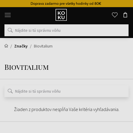
Doprava zadarmo pre všetky hodinky od 80€
Originálne
parfémy
a
hodinky
na
jednom
mieste
Značky
Biovitalium
Biovitalium
Žiaden z produktov nespĺňa Vaše kritéria vyhľadávania.