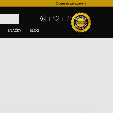
Vernostný systém
Overené zákazníkmi
Doprava zadarm
0,00 €
ZNAČKY
BLOG