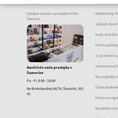
Kontakt
Ochrana osob
Výdajné miesto a predajňa KOKU
Reklamačný f
Šamorín
Spôsob doruč
Kedy obdržím 
Prečo parfumy
Čo je tester 
Vodotesnosť 
Navštívte našu predajňu v
Šamoríne
Iba originálny 
Po - Pi: 8:00 - 16:00
Často kladené
Na Bratislavskej 64/76, Šamorín, 931
01
Prečo sa regi
Bezplatná vým