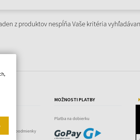
aden z produktov nespĺňa Vaše kritéria vyhľadávan
ch,
ÁKUPE
MOŽNOSTI PLATBY
ystém
Platba na dobierku
o
bchodné podmienky