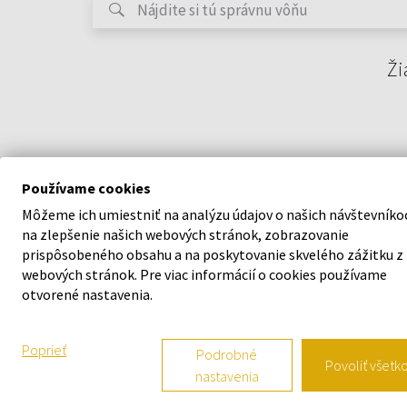
Ži
Používame cookies
Môžeme ich umiestniť na analýzu údajov o našich návštevníko
na zlepšenie našich webových stránok, zobrazovanie
prispôsobeného obsahu a na poskytovanie skvelého zážitku z
webových stránok. Pre viac informácií o cookies používame
O SPOLOČNOSTI
VŠETKO O N
otvorené nastavenia.
O nás
Vernostný s
Poprieť
Podrobné
Povoliť všetk
nastavenia
Kontaktný formulár
Všeobecné o