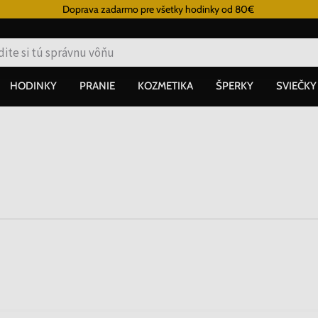
Doprava zadarmo pre všetky hodinky od 80€
HODINKY
PRANIE
KOZMETIKA
ŠPERKY
SVIEČKY