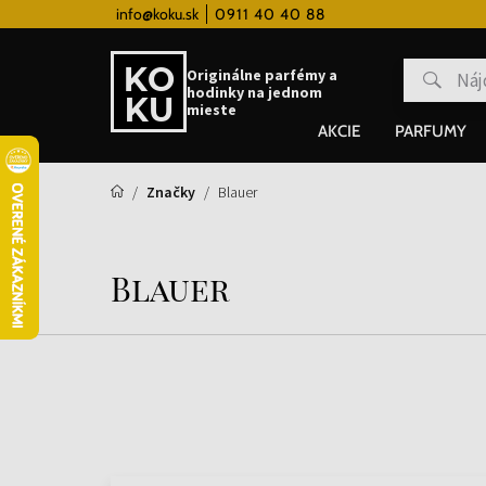
 hodinky od 80€
info@koku.sk
0911 40 40 88
Vernostný systém
Originálne parfémy a
hodinky na jednom
mieste
AKCIE
PARFUMY
Značky
Blauer
Blauer