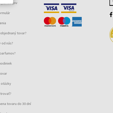
ných údajov
ormulár
enia
objednaný tovar?
 od nás?
u parfumov?
hodiniek
tovar
 otázky
strovať?
ena tovaru do 30 dní