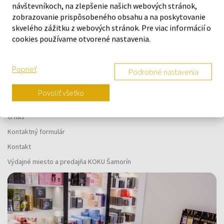
návštevníkoch, na zlepšenie našich webových stránok,
Náš výber na mieru presne pre
zobrazovanie prispôsobeného obsahu a na poskytovanie
vás
skvelého zážitku z webových stránok. Pre viac informácií o
cookies používame otvorené nastavenia.
Poprieť
Podrobné nastavenia
Povoliť všetko
O SPOLOČNOSTI
O nás
Kontaktný formulár
Kontakt
Výdajné miesto a predajňa KOKU Šamorín