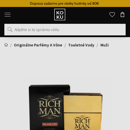
Doprava zadarmo pre všetky hodinky od 80€
Originálne
parfémy
a
hodinky
na
jednom
mieste
Originálne Parfémy A Vône
Toaletné Vody
Muži