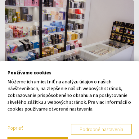
Používame cookies
Môžeme ich umiestniť na analýzu údajov o našich
návštevníkoch, na zlepšenie našich webových stránok,
Navštívte našu predajňu v Šamoríne
zobrazovanie prispôsobeného obsahu a na poskytovanie
Po - Pi: 8:00 - 16:00
skvelého zážitku z webových stránok. Pre viac informácií o
cookies používame otvorené nastavenia.
Na Bratislavskej 64/76, Šamorín, 931 01
Poprieť
VŠETKO O NÁKUPE
Podrobné nastavenia