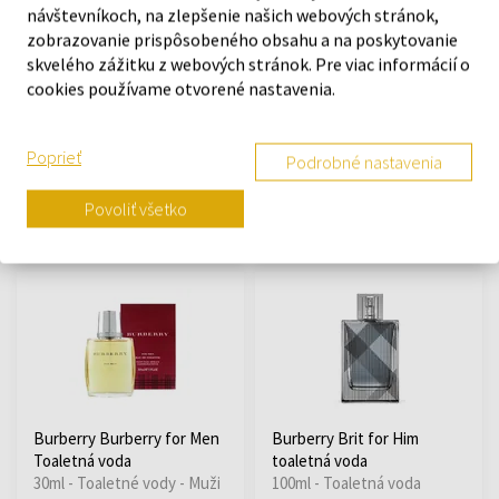
návštevníkoch, na zlepšenie našich webových stránok,
zobrazovanie prispôsobeného obsahu a na poskytovanie
skvelého zážitku z webových stránok. Pre viac informácií o
Burberry Her London
Burberry Hero Darčeková
cookies používame otvorené nastavenia.
Dream Parfémovaná voda
sada
Od 30ml - do 100ml
Darčekové sady - Muži
Poprieť
Podrobné nastavenia
Na sklade
Na sklade
Povoliť všetko
36,90 €
72,94 €
63,30 €
88,00 €
od
do
od
do
Burberry Burberry for Men
Burberry Brit for Him
Toaletná voda
toaletná voda
30ml - Toaletné vody - Muži
100ml - Toaletná voda