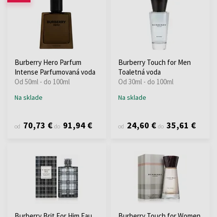
Burberry Hero Parfum
Burberry Touch for Men
Intense Parfumovaná voda
Toaletná voda
Od 50ml - do 100ml
Od 30ml - do 100ml
Na sklade
Na sklade
70,73 €
91,94 €
24,60 €
35,61 €
od
do
od
do
Burberry Brit For Him Eau
Burberry Touch for Women