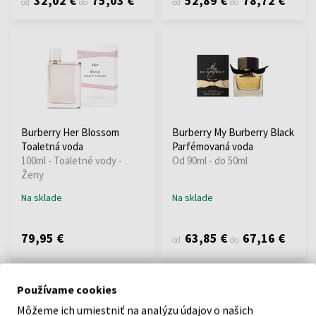
32,02 €
75,03 €
52,89 €
78,72 €
od
do
od
do
Burberry Her Blossom
Burberry My Burberry Black
Toaletná voda
Parfémovaná voda
100ml - Toaletné vody -
Od 90ml - do 50ml
Ženy
Na sklade
Na sklade
79,95 €
63,85 €
67,16 €
od
do
Používame cookies
Môžeme ich umiestniť na analýzu údajov o našich