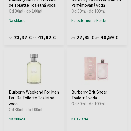
de Toilette Toaletná voda
Parfémovaná voda
Od 30ml - do 100ml
Od 50ml - do 100ml
Na sklade
Na externom sklade
23,37 €
41,82 €
27,85 €
40,59 €
od
do
od
do
Burberry Weekend For Men
Burberry Brit Sheer
Eau De Toilette Toaletná
Toaletná voda
voda
Od 50ml - do 100ml
Od 30ml - do 100ml
Na sklade
Na sklade