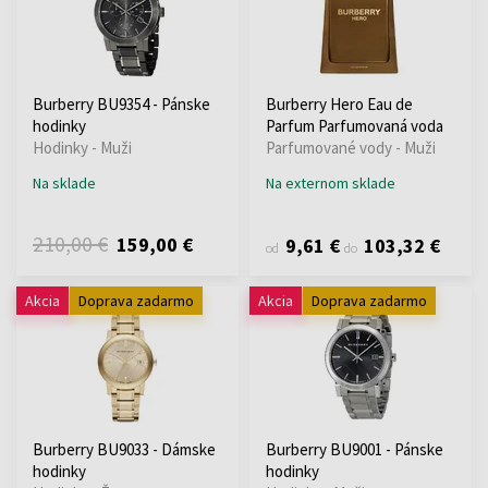
Burberry BU9354 - Pánske
Burberry Hero Eau de
hodinky
Parfum Parfumovaná voda
Hodinky - Muži
Parfumované vody - Muži
Na sklade
Na externom sklade
210,00 €
159,00 €
9,61 €
103,32 €
od
do
Akcia
Doprava zadarmo
Akcia
Doprava zadarmo
Burberry BU9033 - Dámske
Burberry BU9001 - Pánske
hodinky
hodinky