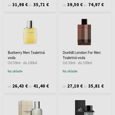
31,98 €
35,71 €
39,50 €
74,97 €
od
do
od
do
Burberry Men Toaletná
Dunhill London For Men
voda
Toaletná voda
Od 50ml - do 100ml
Od 30ml - do 100ml
Na sklade
Na sklade
26,43 €
41,40 €
27,10 €
35,81 €
od
do
od
do