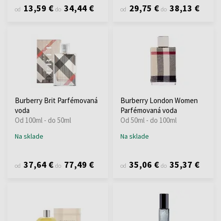
13,59 €
34,44 €
29,75 €
38,13 €
od
do
od
do
Burberry Brit Parfémovaná
Burberry London Women
voda
Parfémovaná voda
Od 100ml - do 50ml
Od 50ml - do 100ml
Na sklade
Na sklade
37,64 €
77,49 €
35,06 €
35,37 €
od
do
od
do