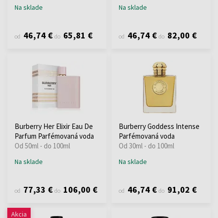
Na sklade
Na sklade
46,74 €
65,81 €
46,74 €
82,00 €
od
do
od
do
Burberry Her Elixir Eau De
Burberry Goddess Intense
Parfum Parfémovaná voda
Parfémovaná voda
Od 50ml - do 100ml
Od 30ml - do 100ml
Na sklade
Na sklade
77,33 €
106,00 €
46,74 €
91,02 €
od
do
od
do
Akcia