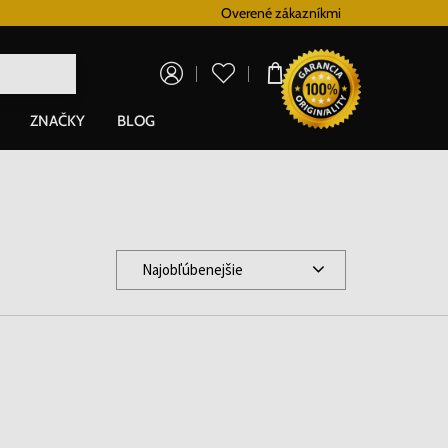
Vernostný systém
Overené zákazníkmi
Doprava zadarm
0,00 €
ZNAČKY
BLOG
Najobľúbenejšie