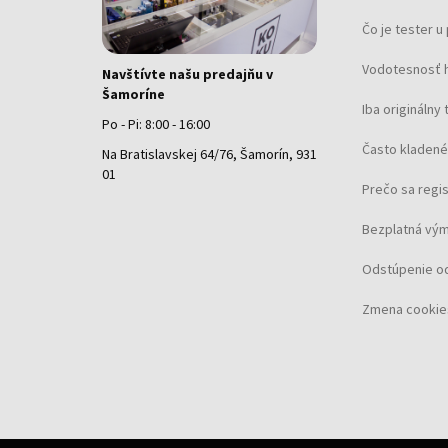
Čo je tester 
Vodotesnosť 
Navštívte našu predajňu v
Šamoríne
Iba originálny 
Po - Pi: 8:00 - 16:00
Často kladené
Na Bratislavskej 64/76, Šamorín, 931
01
Prečo sa regi
Bezplatná vým
Odstúpenie o
Zmena cookie