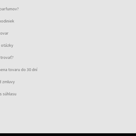
u parfumov?
hodiniek
tovar
 otázky
strovať?
ena tovaru do 30 dní
d zmluvy
s súhlasu