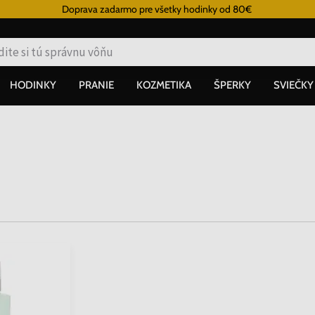
Doprava zadarmo pre všetky hodinky od 80€
HODINKY
PRANIE
KOZMETIKA
ŠPERKY
SVIEČKY