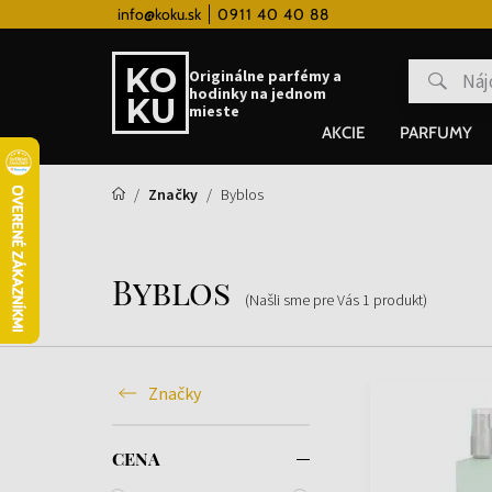
 hodinky od 80€
info@koku.sk
0911 40 40 88
Vernostný systém
Originálne parfémy a
hodinky na jednom
mieste
AKCIE
PARFUMY
Značky
Byblos
Byblos
(Našli sme pre Vás
1
produkt
)
Značky
CENA