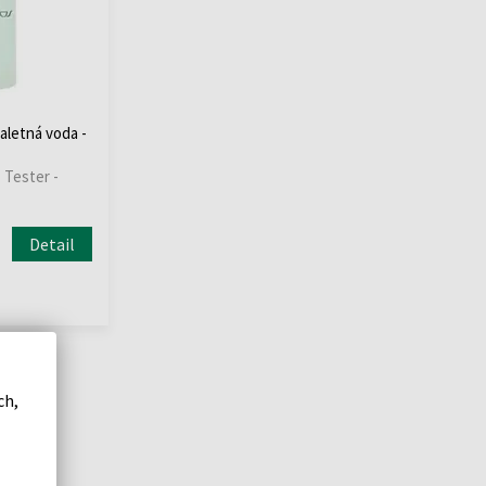
aletná voda -
 Tester -
Detail
ch,