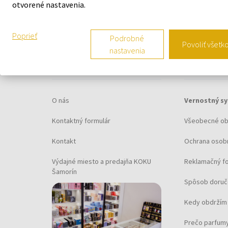
otvorené nastavenia.
Poprieť
Podrobné
Povoliť všetk
nastavenia
O SPOLOČNOSTI
VŠETKO O N
O nás
Vernostný s
Kontaktný formulár
Všeobecné o
Kontakt
Ochrana osob
Výdajné miesto a predajňa KOKU
Reklamačný f
Šamorín
Spôsob doruč
Kedy obdržím 
Prečo parfumy