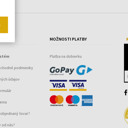
o
ÁKUPE
MOŽNOSTI PLATBY
ystém
Platba na dobierku
bchodné podmienky
ných údajov
ormulár
enia
objednaný tovar?
 od nás?