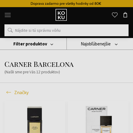
Doprava zadarmo pre všetky hodinky od 80€
Originálne
parfémy
a
hodinky
na
jednom
mieste
Filter produktov
Najobľúbenejšie
Značky
Carner Barcelona
Carner Barcelona
(Našli sme pre Vás
12
produktov
)
Značky