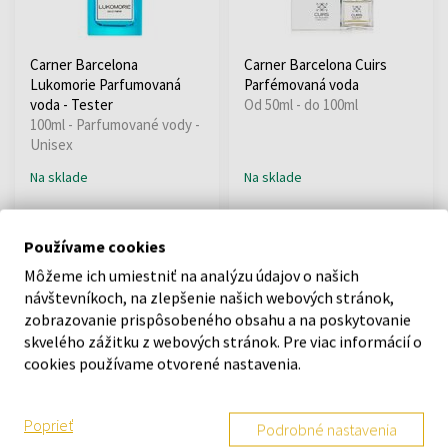
Carner Barcelona
Carner Barcelona Cuirs
Lukomorie Parfumovaná
Parfémovaná voda
voda - Tester
Od 50ml - do 100ml
100ml - Parfumované vody -
Unisex
Na sklade
Na sklade
82,16 €
67,65 €
104,55 €
od
do
Používame cookies
Môžeme ich umiestniť na analýzu údajov o našich
návštevníkoch, na zlepšenie našich webových stránok,
zobrazovanie prispôsobeného obsahu a na poskytovanie
skvelého zážitku z webových stránok. Pre viac informácií o
cookies používame otvorené nastavenia.
Carner Barcelona Fig Man
Carner Barcelona Salado
Poprieť
Podrobné nastavenia
Parfémovaná voda
Parfumovaná voda