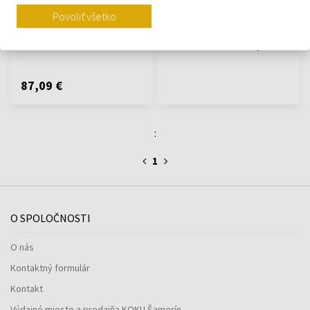
100ml - Parfumované vody -
Parfumované vody - Unisex
Povoliť všetko
Unisex
Na sklade
Momentálne nedostupné
87,09 €
:
1
O SPOLOČNOSTI
O nás
Kontaktný formulár
Kontakt
Výdajné miesto a predajňa KOKU Šamorín