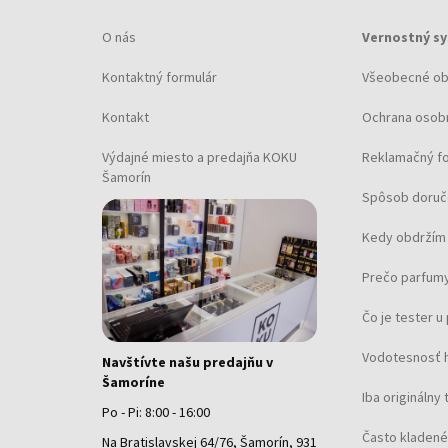
O nás
Vernostný s
Kontaktný formulár
Všeobecné o
Kontakt
Ochrana osob
Výdajné miesto a predajňa KOKU
Reklamačný f
Šamorín
Spôsob doruč
Kedy obdržím 
Prečo parfumy
Čo je tester 
Vodotesnosť 
Navštívte našu predajňu v
Šamoríne
Iba originálny 
Po - Pi: 8:00 - 16:00
Často kladené
Na Bratislavskej 64/76, Šamorín, 931