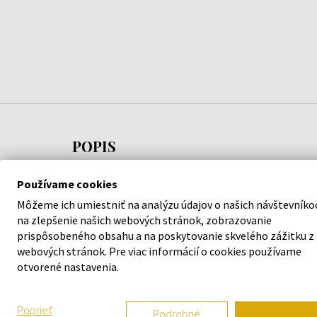
POPIS
Najprv ucítite vôňu čiernych čerešní, ktorých farbu
Používame cookies
odráža aj samotný flakón, a aj horké mandle.
Môžeme ich umiestniť na analýzu údajov o našich návštevníko
Ženskosť vnášajú tóny ruže a ľalie, ktoré sa po
na zlepšenie našich webových stránok, zobrazovanie
chvíli zmiešajú s úvodom. Základ vonnej
prispôsobeného obsahu a na poskytovanie skvelého zážitku z
webových stránok. Pre viac informácií o cookies používame
kompozície, ktorý sa rozvonia ako posledný, tvorí
otvorené nastavenia.
vetiver získaný z udržateľných zdrojov a vanilkové
tóny. Vnášajú do kompozície hĺbku a vytvárajú v nej
pôsobivé kontrasty.
Poprieť
Podrobné