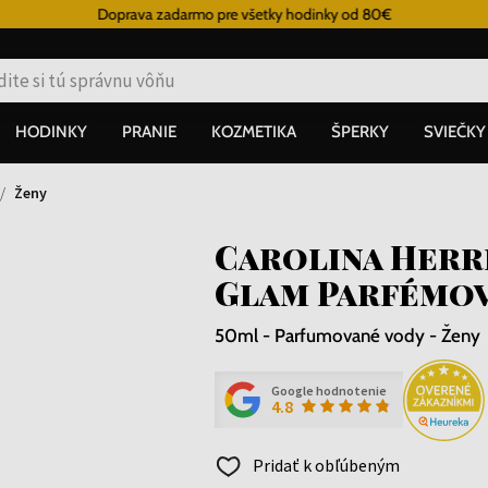
Doprava zadarmo pre všetky hodinky od 80€
HODINKY
PRANIE
KOZMETIKA
ŠPERKY
SVIEČKY
Ženy
Carolina Herr
Glam Parfémov
50ml - Parfumované vody - Ženy
Google hodnotenie
4.8
Pridať k obľúbeným