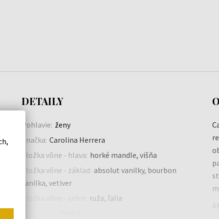
DETAILY
O
Pohlavie:
ženy
Ca
re
Značka:
Carolina Herrera
ch,
ob
Zložka vône - hlava:
horké mandle, višňa
pa
Zložka vône - základ:
absolut vanilky, bourbon
s
vanilka, vetiver
m
Zložka vône - srdce:
ruža, ľalia
A
Druh vône:
sladká
w