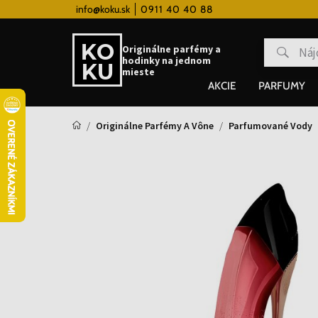
 hodinky od 80€
info@koku.sk
0911 40 40 88
Vernostný systém
Originálne parfémy a
hodinky na jednom
mieste
AKCIE
PARFUMY
Originálne Parfémy A Vône
Parfumované Vody