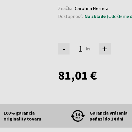
Značka:
Carolina Herrera
Dostupnosť:
Na sklade
(Odošleme do
-
+
ks
81,01 €
100% garancia
Garancia vrátenia
originality tovaru
peňazí do 14 dní