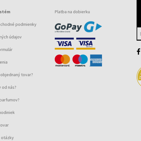
ystém
Platba na dobierku
bchodné podmienky
ných údajov
ormulár
enia
objednaný tovar?
 od nás?
u parfumov?
hodiniek
tovar
 otázky