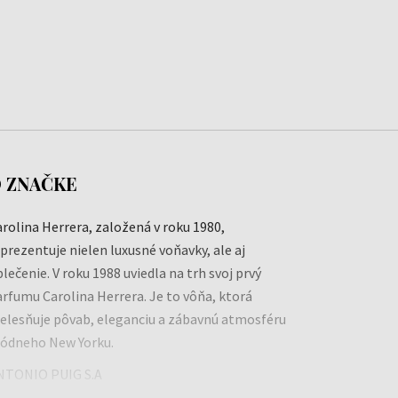
 ZNAČKE
rolina Herrera, založená v roku 1980,
prezentuje nielen luxusné voňavky, ale aj
lečenie. V roku 1988 uviedla na trh svoj prvý
rfumu Carolina Herrera. Je to vôňa, ktorá
telesňuje pôvab, eleganciu a zábavnú atmosféru
ódneho New Yorku.
NTONIO PUIG S.A
ww.puig.com