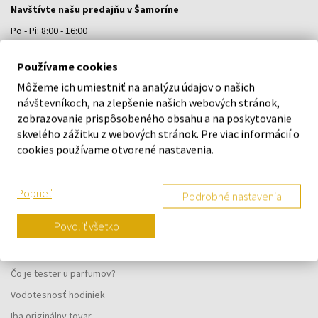
Navštívte našu predajňu v Šamoríne
Po - Pi: 8:00 - 16:00
Na Bratislavskej 64/76, Šamorín, 931 01
Používame cookies
Môžeme ich umiestniť na analýzu údajov o našich
VŠETKO O NÁKUPE
návštevníkoch, na zlepšenie našich webových stránok,
zobrazovanie prispôsobeného obsahu a na poskytovanie
Vernostný systém
skvelého zážitku z webových stránok. Pre viac informácií o
Všeobecné obchodné podmienky
cookies používame otvorené nastavenia.
Ochrana osobných údajov
Reklamačný formulár
Poprieť
Podrobné nastavenia
Spôsob doručenia
Povoliť všetko
Kedy obdržím objednaný tovar?
Prečo parfumy od nás?
Čo je tester u parfumov?
Vodotesnosť hodiniek
Iba originálny tovar