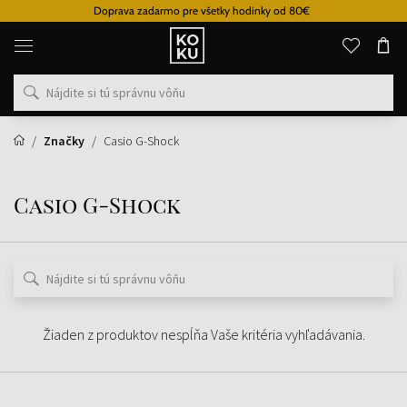
Doprava zadarmo pre všetky hodinky od 80€
Originálne
parfémy
a
hodinky
na
jednom
mieste
Značky
Casio G-Shock
Casio G-Shock
Žiaden z produktov nespĺňa Vaše kritéria vyhľadávania.