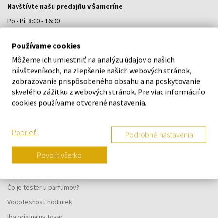
Navštívte našu predajňu v Šamoríne
Po - Pi: 8:00 - 16:00
Na Bratislavskej 64/76, Šamorín, 931 01
Používame cookies
Môžeme ich umiestniť na analýzu údajov o našich
VŠETKO O NÁKUPE
návštevníkoch, na zlepšenie našich webových stránok,
zobrazovanie prispôsobeného obsahu a na poskytovanie
Vernostný systém
skvelého zážitku z webových stránok. Pre viac informácií o
Všeobecné obchodné podmienky
cookies používame otvorené nastavenia.
Ochrana osobných údajov
Reklamačný formulár
Poprieť
Podrobné nastavenia
Spôsob doručenia
Povoliť všetko
Kedy obdržím objednaný tovar?
Prečo parfumy od nás?
Čo je tester u parfumov?
Vodotesnosť hodiniek
Iba originálny tovar