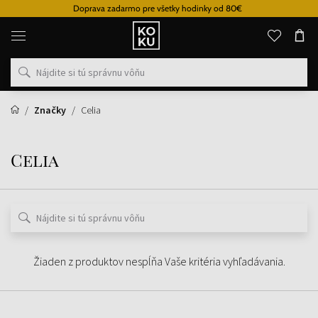
Doprava zadarmo pre všetky hodinky od 80€
Originálne
parfémy
a
hodinky
na
jednom
mieste
Značky
Celia
Celia
Žiaden z produktov nespĺňa Vaše kritéria vyhľadávania.