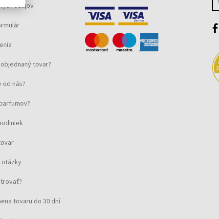
ných údajov
ormulár
enia
objednaný tovar?
 od nás?
u parfumov?
hodiniek
tovar
 otázky
strovať?
ena tovaru do 30 dní