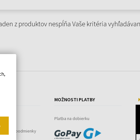
aden z produktov nespĺňa Vaše kritéria vyhľadávan
ch,
ÁKUPE
MOŽNOSTI PLATBY
ystém
Platba na dobierku
o
bchodné podmienky