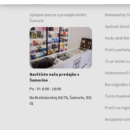
Kontakt
Ochrana osob
Výdajné miesto a predajňa KOKU
Reklamačný f
Šamorín
Spôsob doruč
Kedy obdržím 
Prečo parfumy
Čo je tester 
Vodotesnosť 
Navštívte našu predajňu v
Šamoríne
Iba originálny 
Po - Pi: 8:00 - 16:00
Často kladené
Na Bratislavskej 64/76, Šamorín, 931
01
Prečo sa regi
Bezplatná vým