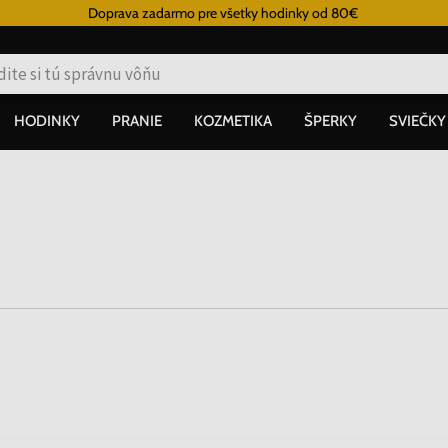
Doprava zadarmo pre všetky hodinky od 80€
HODINKY
PRANIE
KOZMETIKA
ŠPERKY
SVIEČKY