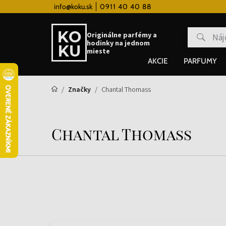
 hodinky od 80€
info@koku.sk
0911 40 40 88
Vernostný systém
Originálne parfémy a
hodinky na jednom
mieste
AKCIE
PARFUMY
Značky
Chantal Thomass
Chantal Thomass