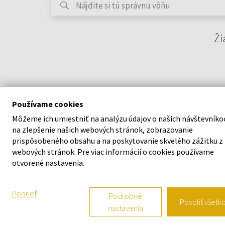
Ži
Používame cookies
Môžeme ich umiestniť na analýzu údajov o našich návštevníko
na zlepšenie našich webových stránok, zobrazovanie
prispôsobeného obsahu a na poskytovanie skvelého zážitku z
webových stránok. Pre viac informácií o cookies používame
O SPOLOČNOSTI
VŠETKO O N
otvorené nastavenia.
O nás
Vernostný s
Poprieť
Podrobné
Povoliť všetk
nastavenia
Kontaktný formulár
Všeobecné o