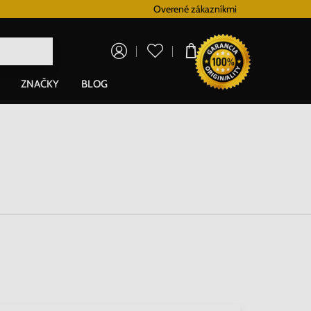
Vernostný systém
Overené zákazníkmi
Doprava zadarm
0,00 €
ZNAČKY
BLOG