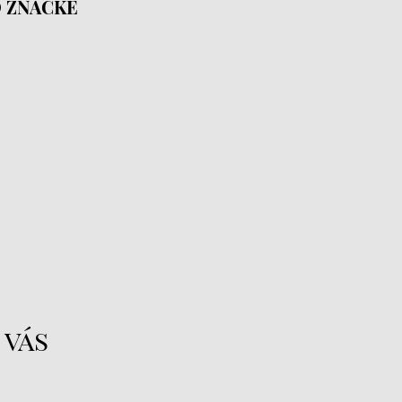
 ZNAČKE
 vás