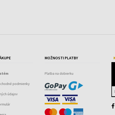
v
u
ÁKUPE
MOŽNOSTI PLATBY
ystém
Platba na dobierku
bchodné podmienky
ných údajov
ormulár
enia