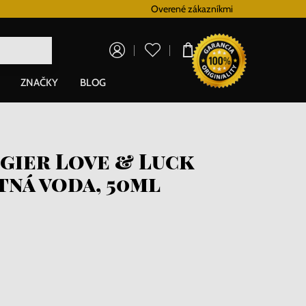
Vernostný systém
Overené zákazníkmi
Doprava zadarm
0,00 €
ZNAČKY
BLOG
gier Love & Luck
tná voda, 50ml