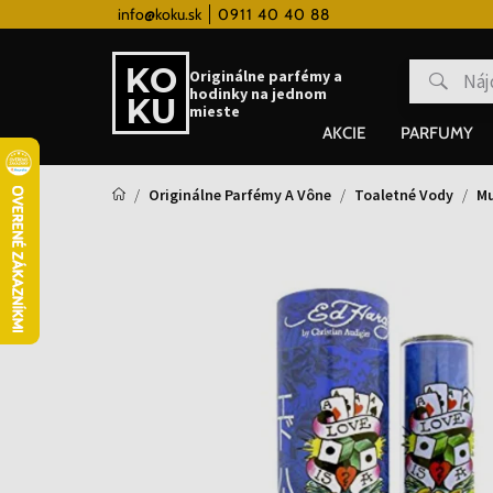
 hodinky od 80€
info@koku.sk
0911 40 40 88
Vernostný systém
Originálne parfémy a
hodinky na jednom
mieste
AKCIE
PARFUMY
Originálne Parfémy A Vône
Toaletné Vody
Mu