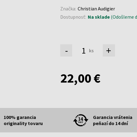
Značka:
Christian Audigier
Dostupnosť:
Na sklade
(Odošleme do
-
+
ks
22,00 €
100% garancia
Garancia vrátenia
originality tovaru
peňazí do 14 dní