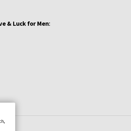
ve & Luck for Men
:
ch,