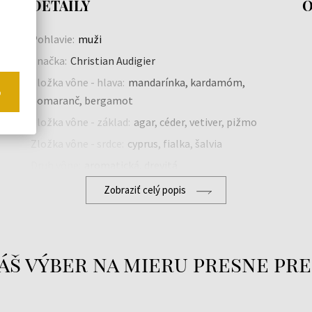
DETAILY
O
Pohlavie:
muži
Značka:
Christian Audigier
Zložka vône - hlava:
mandarínka, kardamóm,
o
pomaranč, bergamot
Zložka vône - základ:
agar, céder, vetiver, pižmo
Zložka vône - srdce:
cyprus, fialka, šalvia
Druh vône:
aromatická, drevitá
Zobraziť celý popis
áš výber na mieru presne pre