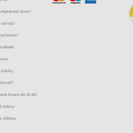
objednaný tovar?
 od nás?
u parfumov?
hodiniek
tovar
 otázky
strovať?
ena tovaru do 30 dní
d zmluvy
s súhlasu