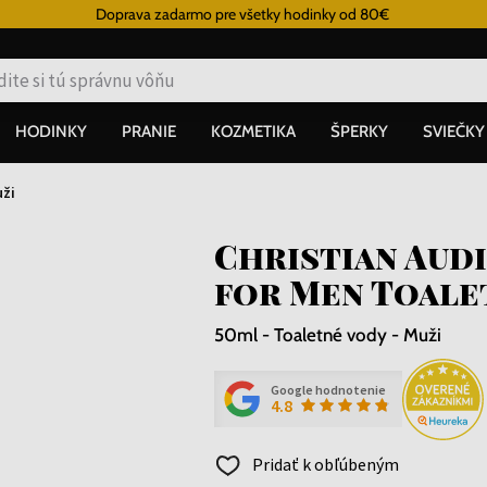
Doprava zadarmo pre všetky hodinky od 80€
HODINKY
PRANIE
KOZMETIKA
ŠPERKY
SVIEČKY
ži
Christian Audi
for Men Toale
50ml - Toaletné vody - Muži
Google hodnotenie
4.8
Pridať k obľúbeným