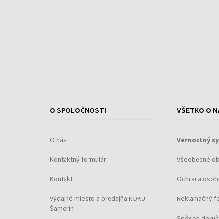
Zdôraznite všetky vaše prednosti jedinečnou
pánskou vôňou Christian Audigier Ed Hardy Love &
Luck Man! Parfém Love & Luck Man, ktorý je ukrytý 
originálnom modrom flakóne nenechá žiadnu žen
pokojnú!
O SPOLOČNOSTI
VŠETKO O N
O nás
Vernostný s
Kontaktný formulár
Všeobecné o
Kontakt
Ochrana osob
Výdajné miesto a predajňa KOKU
Reklamačný f
Šamorín
Spôsob doruč