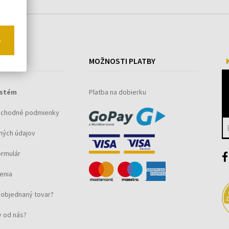
o
ÁKUPE
MOŽNOSTI PLATBY
ystém
Platba na dobierku
bchodné podmienky
ných údajov
ormulár
enia
objednaný tovar?
 od nás?