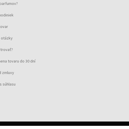
u parfumov?
hodiniek
tovar
 otázky
strovať?
ena tovaru do 30 dní
d zmluvy
s súhlasu