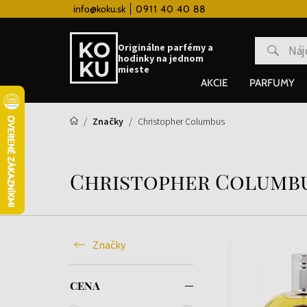
 hodinky od 80€
info@koku.sk
0911 40 40 88
Vernostný systém
Originálne parfémy a
hodinky na jednom
mieste
AKCIE
PARFUMY
Značky
Christopher Columbus
Christopher Columb
Značky
CENA