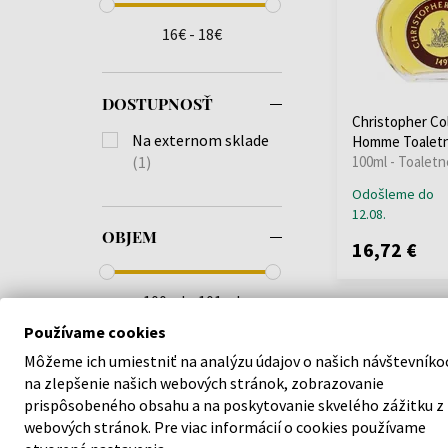
16€ - 18€
DOSTUPNOSŤ
Christopher C
Na externom sklade
Homme Toaletn
(1)
100ml - Toaletn
Odošleme do
12.08.
OBJEM
16,72 €
100ml - 101ml
Používame cookies
Môžeme ich umiestniť na analýzu údajov o našich návštevníko
na zlepšenie našich webových stránok, zobrazovanie
prispôsobeného obsahu a na poskytovanie skvelého zážitku z
webových stránok. Pre viac informácií o cookies používame