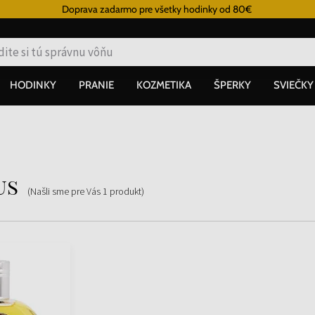
Doprava zadarmo pre všetky hodinky od 80€
HODINKY
PRANIE
KOZMETIKA
ŠPERKY
SVIEČKY
us
(Našli sme pre Vás
1
produkt
)