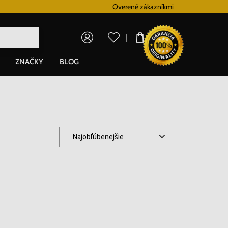
Vernostný systém
Overené zákazníkmi
Doprava zadarm
0,00 €
ZNAČKY
BLOG
Najobľúbenejšie