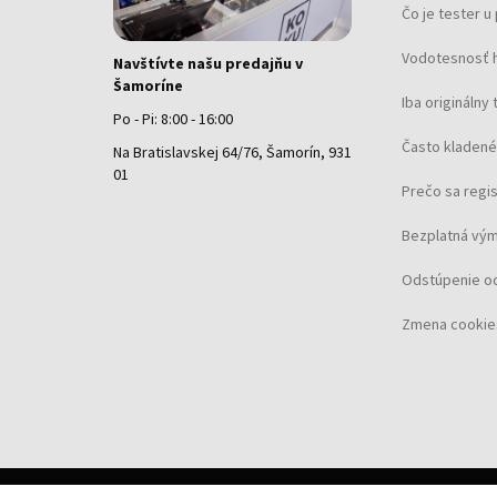
Čo je tester 
Vodotesnosť 
Navštívte našu predajňu v
Šamoríne
Iba originálny 
Po - Pi: 8:00 - 16:00
Často kladené
Na Bratislavskej 64/76, Šamorín, 931
01
Prečo sa regi
Bezplatná vým
Odstúpenie o
Zmena cookie
©
2026 Koku.sk, všetky práva vyhradené.