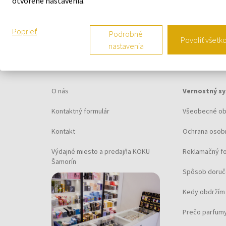
otvorené nastavenia.
Poprieť
Podrobné
Povoliť všetk
nastavenia
O SPOLOČNOSTI
VŠETKO O N
O nás
Vernostný s
Kontaktný formulár
Všeobecné o
Kontakt
Ochrana osob
Výdajné miesto a predajňa KOKU
Reklamačný f
Šamorín
Spôsob doruč
Kedy obdržím 
Prečo parfumy