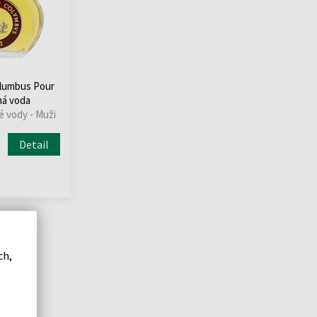
olumbus Pour
á voda
é vody - Muži
Detail
ch,