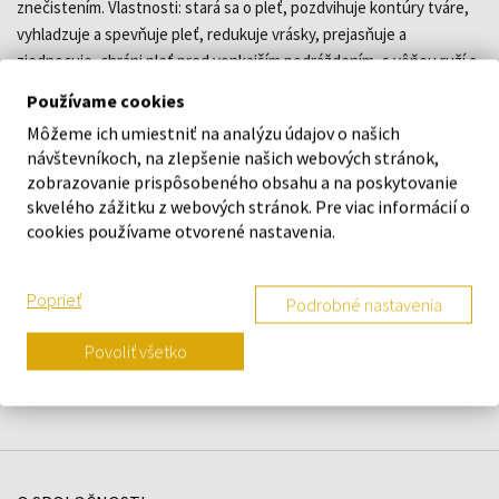
znečistením. Vlastnosti: stará sa o pleť, pozdvihuje kontúry tváre,
vyhladzuje a spevňuje pleť, redukuje vrásky, prejasňuje a
zjednocuje, chráni pleť pred vonkajším podráždením, s vôňou ruží a
lístkov kamélie.
Používame cookies
Môžeme ich umiestniť na analýzu údajov o našich
DETAILY
návštevníkoch, na zlepšenie našich webových stránok,
zobrazovanie prispôsobeného obsahu a na poskytovanie
O ZNAČKE
skvelého zážitku z webových stránok. Pre viac informácií o
cookies používame otvorené nastavenia.
Poprieť
Podrobné nastavenia
Náš výber na mieru presne pre
vás
Povoliť všetko