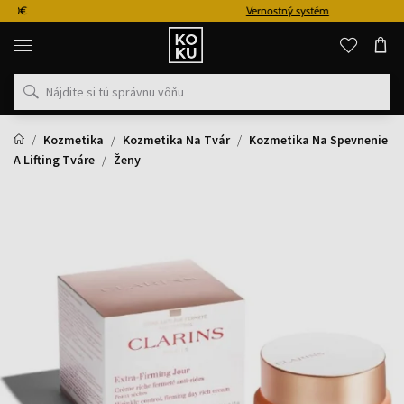
Vernostný systém
Originálne
parfémy
a
hodinky
na
jednom
mieste
Kozmetika
Kozmetika Na Tvár
Kozmetika Na Spevnenie
A Lifting Tváre
Ženy