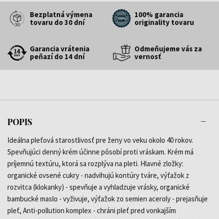
Bezplatná výmena
100% garancia
tovaru do 30 dní
originality tovaru
Garancia vrátenia
Odmeňujeme vás za
peňazí do 14 dní
vernosť
POPIS
Ideálna pleťová starostlivosť pre ženy vo veku okolo 40 rokov.
Spevňujúci denný krém účinne pôsobí proti vráskam. Krém má
príjemnú textúru, ktorá sa rozplýva na pleti. Hlavné zložky:
organické ovsené cukry - nadvihujú kontúry tváre, výťažok z
rozvitca (klokanky) - spevňuje a vyhladzuje vrásky, organické
bambucké maslo - vyživuje, výťažok zo semien aceroly - prejasňuje
pleť, Anti-pollution komplex - chráni pleť pred vonkajším