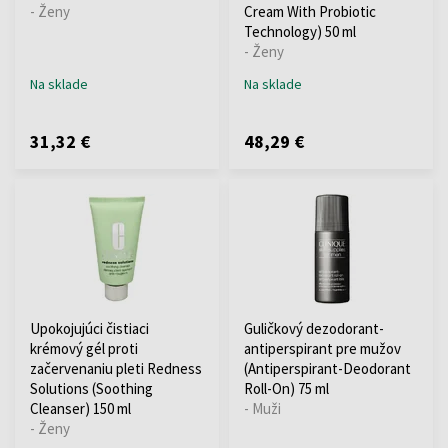
- Ženy
Cream With Probiotic
Technology) 50 ml
- Ženy
Na sklade
Na sklade
31,32 €
48,29 €
Upokojujúci čistiaci
Guličkový dezodorant-
krémový gél proti
antiperspirant pre mužov
začervenaniu pleti Redness
(Antiperspirant-Deodorant
Solutions (Soothing
Roll-On) 75 ml
Cleanser) 150 ml
- Muži
- Ženy