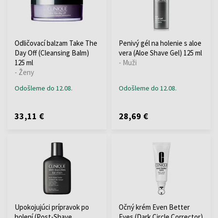
Odličovací balzam Take The
Penivý gél na holenie s aloe
Day Off (Cleansing Balm)
vera (Aloe Shave Gel) 125 ml
125 ml
- Muži
- Ženy
Odošleme do 12.08.
Odošleme do 12.08.
33,11 €
28,69 €
Upokojujúci prípravok po
Očný krém Even Better
holení (Post-Shave
Eyes (Dark Circle Corrector)