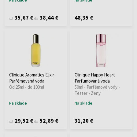
35,67 €
38,44 €
48,35 €
od
do
Clinique Aromatics Elixir
Clinique Happy Heart
Parfémovaná voda
Parfumovaná voda
Od 25ml - do 100ml
50ml - Parfémové vody -
Tester - Ženy
Na sklade
Na sklade
29,52 €
52,89 €
31,20 €
od
do