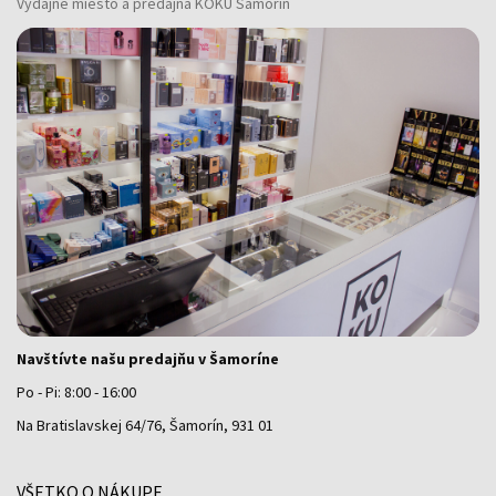
Výdajné miesto a predajňa KOKU Šamorín
Navštívte našu predajňu v Šamoríne
Po - Pi: 8:00 - 16:00
Na Bratislavskej 64/76, Šamorín, 931 01
VŠETKO O NÁKUPE