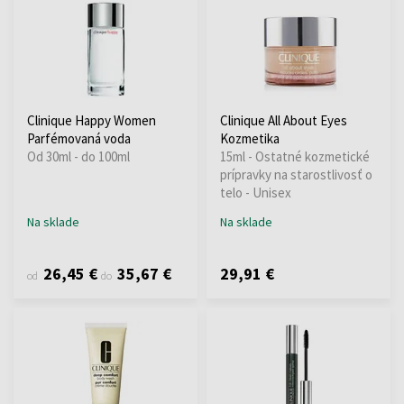
Clinique Happy Women
Clinique All About Eyes
Parfémovaná voda
Kozmetika
Od 30ml - do 100ml
15ml - Ostatné kozmetické
prípravky na starostlivosť o
telo - Unisex
Na sklade
Na sklade
26,45 €
35,67 €
29,91 €
od
do