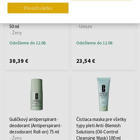
Hydratačný krém na
Opaľovací krém na tvár s
redukciu rozšírených pórov
protivráskovým účinkom
Povoliť všetko
Anti-Blemish Solutions (All-
SPF 30 (Αnti-Wrinkle Face
Over Clearing Treatment)
Cream) 50 ml
50 ml
- Unisex
- Ženy
Odošleme do 12.08.
Odošleme do 12.08.
30,39 €
23,54 €
Guličkový antiperspirant-
Čistiaca maska ​​pre všetky
deodorant (Antiperspirant-
typy pleti Anti-Blemish
dezodorant Roll-on) 75 ml
Solutions (Oil-Control
- Ženy
Cleansing Mask) 100 ml