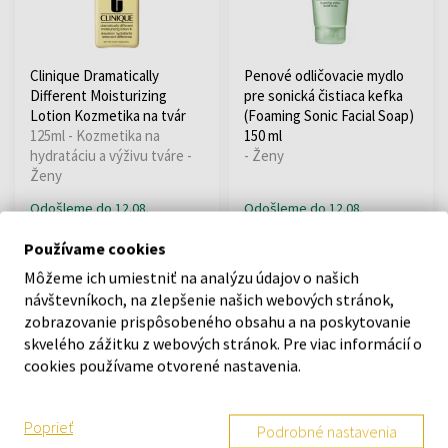
Clinique Dramatically
Penové odličovacie mydlo
Different Moisturizing
pre sonická čistiaca kefka
Lotion Kozmetika na tvár
(Foaming Sonic Facial Soap)
125ml - Kozmetika na
150 ml
hydratáciu a výživu tváre -
- Ženy
Ženy
Odošleme do 12.08.
Odošleme do 12.08.
Používame cookies
32,10 €
28,69 €
Môžeme ich umiestniť na analýzu údajov o našich
návštevníkoch, na zlepšenie našich webových stránok,
zobrazovanie prispôsobeného obsahu a na poskytovanie
skvelého zážitku z webových stránok. Pre viac informácií o
cookies používame otvorené nastavenia.
Poprieť
Podrobné nastavenia