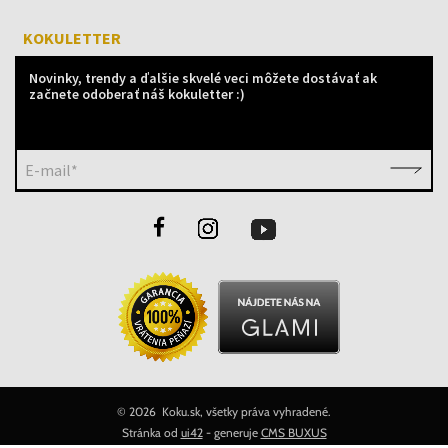
KOKULETTER
Novinky, trendy a ďalšie skvelé veci môžete dostávať ak
začnete odoberať náš kokuletter :)
E-mail*
©
2026 Koku.sk, všetky práva vyhradené.
Stránka od
ui42
- generuje
CMS BUXUS