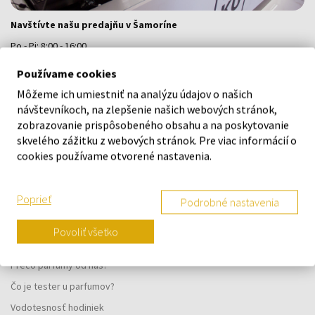
Navštívte našu predajňu v Šamoríne
Po - Pi: 8:00 - 16:00
Na Bratislavskej 64/76, Šamorín, 931 01
Používame cookies
Môžeme ich umiestniť na analýzu údajov o našich
VŠETKO O NÁKUPE
návštevníkoch, na zlepšenie našich webových stránok,
zobrazovanie prispôsobeného obsahu a na poskytovanie
Vernostný systém
skvelého zážitku z webových stránok. Pre viac informácií o
cookies používame otvorené nastavenia.
Všeobecné obchodné podmienky
Ochrana osobných údajov
Poprieť
Podrobné nastavenia
Reklamačný formulár
Spôsob doručenia
Povoliť všetko
Kedy obdržím objednaný tovar?
Prečo parfumy od nás?
Čo je tester u parfumov?
Vodotesnosť hodiniek