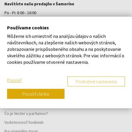
Navštívte našu predajňu v Šamoríne
Po - Pi: 8:00 - 16:00
Na Bratislavskej 64/76, Šamorín, 931 01
Používame cookies
Môžeme ich umiestniť na analýzu údajov o našich
VŠETKO O NÁKUPE
návštevníkoch, na zlepšenie našich webových stránok,
zobrazovanie prispôsobeného obsahu a na poskytovanie
Vernostný systém
skvelého zážitku z webových stránok. Pre viac informácií o
Všeobecné obchodné podmienky
cookies používame otvorené nastavenia.
Ochrana osobných údajov
Reklamačný formulár
Poprieť
Podrobné nastavenia
Spôsob doručenia
Povoliť všetko
Kedy obdržím objednaný tovar?
Prečo parfumy od nás?
Čo je tester u parfumov?
Vodotesnosť hodiniek
Iba originálny tovar