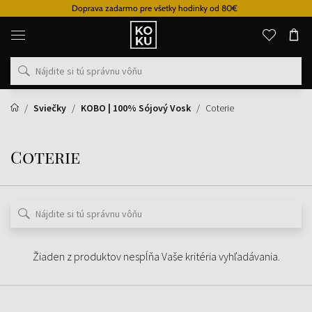
Doprava zadarmo pre všetky hodinky od 80€
Originálne
parfémy
a
hodinky
na
jednom
mieste
Sviečky
KOBO | 100% Sójový Vosk
Coterie
Coterie
Žiaden z produktov nespĺňa Vaše kritéria vyhľadávania.