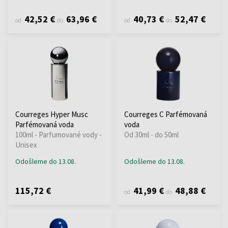
42,52 €
63,96 €
40,73 €
52,47 €
od
do
od
do
Courreges Hyper Musc
Courreges C Parfémovaná
Parfémovaná voda
voda
100ml - Parfumované vody -
Od 30ml - do 50ml
Unisex
Odošleme do 13.08.
Odošleme do 13.08.
115,72 €
41,99 €
48,88 €
od
do