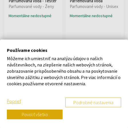
Parfumovaná voda - Tester
Parfémovaná voda
Parfumované vody - Ženy
Parfumované vody - Unisex
Momentálne nedostupné
Momentálne nedostupné
Používame cookies
Môžeme ich umiestniť na analýzu údajov o našich
návštevníkoch, na zlepšenie našich webových stránok,
zobrazovanie prispôsobeného obsahu a na poskytovanie
skvelého zážitku z webových stránok. Pre viac informácií o
cookies používame otvorené nastavenia.
Courreges Hyper Iris
Parfumovaná voda
Parfumované vody - Unisex
Poprieť
Podrobné nastavenia
Momentálne nedostupné
Povoliť všetko