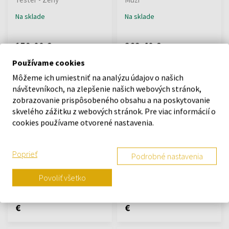
Na sklade
Na sklade
159,00 €
262,40 €
Používame cookies
Môžeme ich umiestniť na analýzu údajov o našich
návštevníkoch, na zlepšenie našich webových stránok,
zobrazovanie prispôsobeného obsahu a na poskytovanie
skvelého zážitku z webových stránok. Pre viac informácií o
cookies používame otvorené nastavenia.
Creed Original Vetiver
Creed Wind Flowers
Parfémovaná voda
Parfémovaná voda
Poprieť
Podrobné nastavenia
Od 50ml - do 100ml
Od 30ml - do 75ml
Povoliť všetko
Na sklade
Na sklade
202,80 €
268,76
118,84 €
218,40
od
do
od
do
€
€