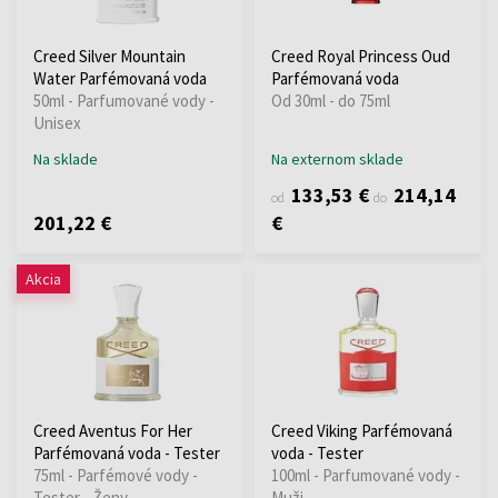
Creed Silver Mountain
Creed Royal Princess Oud
Water Parfémovaná voda
Parfémovaná voda
50ml - Parfumované vody -
Od 30ml - do 75ml
Unisex
Na sklade
Na externom sklade
133,53 €
214,14
od
do
201,22 €
€
Akcia
Creed Aventus For Her
Creed Viking Parfémovaná
Parfémovaná voda - Tester
voda - Tester
75ml - Parfémové vody -
100ml - Parfumované vody -
Tester - Ženy
Muži