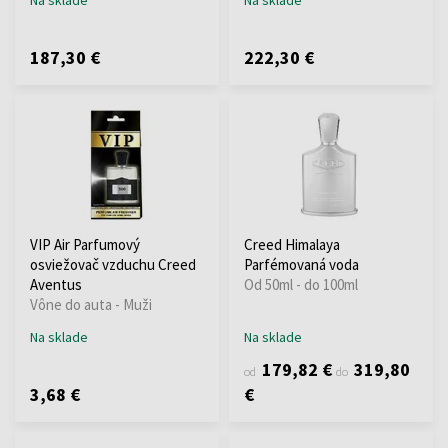
187,30 €
222,30 €
VIP Air Parfumový
Creed Himalaya
osviežovač vzduchu Creed
Parfémovaná voda
Aventus
Od 50ml - do 100ml
Vône do auta - Muži
Na sklade
Na sklade
179,82 €
319,80
od
do
3,68 €
€