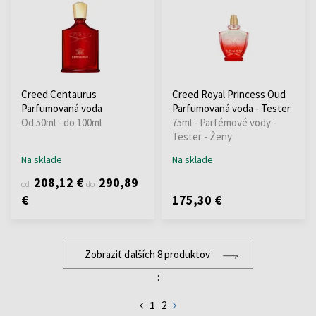
Creed Centaurus
Creed Royal Princess Oud
Parfumovaná voda
Parfumovaná voda - Tester
Od 50ml - do 100ml
75ml - Parfémové vody -
Tester - Ženy
Na sklade
Na sklade
208,12 €
290,89
od
do
€
175,30 €
Zobraziť ďalších 8 produktov
:
1
2