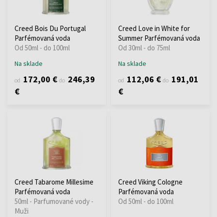
Creed Bois Du Portugal
Creed Love in White for
Parfémovaná voda
Summer Parfémovaná voda
Od 50ml - do 100ml
Od 30ml - do 75ml
Na sklade
Na sklade
172,00 €
246,39
112,06 €
191,01
od
do
od
do
€
€
Creed Tabarome Millesime
Creed Viking Cologne
Parfémovaná voda
Parfémovaná voda
50ml - Parfumované vody -
Od 50ml - do 100ml
Muži