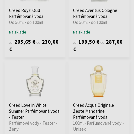
Creed Royal Oud
Creed Aventus Cologne
Parfémovaná voda
Parfémovaná voda
Od 50ml - do 100ml
Od 50ml - do 100ml
Na sklade
Na sklade
205,65 €
230,00
199,50 €
287,00
od
do
od
do
€
€
Creed Love in White
Creed Acqua Originale
Summer Parfémovaná voda
Zeste Mandarine
- Tester
Parfémovaná voda
Parfémové vody - Tester -
100ml - Parfumované vody -
Ženy
Unisex