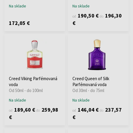
Na sklade
Na sklade
190,50 €
196,30
od
do
172,05 €
€
Creed Viking Parfémovaná
Creed Queen of Silk
voda
Parfémovaná voda
Od 50ml - do 100ml
Od 30ml - do 75ml
Na sklade
Na sklade
189,60 €
259,98
146,04 €
237,57
od
do
od
do
€
€