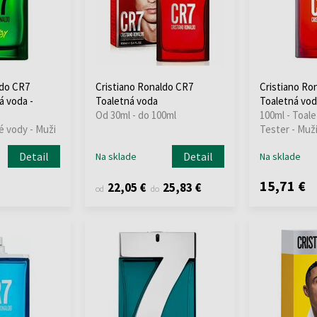
ldo CR7
Cristiano Ronaldo CR7
Cristiano Ro
á voda -
Toaletná voda
Toaletná vod
Od 30ml - do 100ml
100ml - Toale
é vody - Muži
Tester - Muž
Detail
Detail
Na sklade
Na sklade
15,71 €
22,05 €
25,83 €
od
do