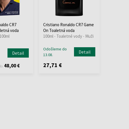
naldo CR7
Cristiano Ronaldo CR7 Game
letná voda
On Toaletná voda
 100ml
100ml - Toaletné vody - Muži
Odošleme do
Detail
Detail
13.08.
27,71 €
48,00 €
do