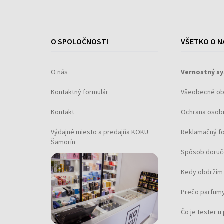
O SPOLOČNOSTI
VŠETKO O N
O nás
Vernostný s
Kontaktný formulár
Všeobecné o
Kontakt
Ochrana osob
Výdajné miesto a predajňa KOKU
Reklamačný f
Šamorín
Spôsob doruč
Kedy obdržím 
Prečo parfumy
Čo je tester 