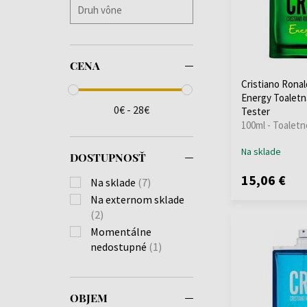
CENA
Cristiano Rona
Energy Toaletn
0€ - 28€
Tester
100ml - Toaletn
Na sklade
DOSTUPNOSŤ
15,06 €
Na sklade
(7)
Na externom sklade
(2)
Momentálne
nedostupné
(1)
OBJEM