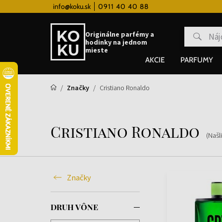
 hodinky od 80€
info@koku.sk
0911 40 40 88
Vernostný systém
Originálne parfémy a
hodinky na jednom
mieste
AKCIE
PARFUMY
Značky
Cristiano Ronaldo
Cristiano Ronaldo
(Našl
Značky
DRUH VÔNE