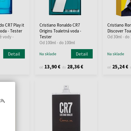
do CR7 Play it
Cristiano Ronaldo CR7
Cristiano Ro
oda - Tester
Origins Toaletná voda -
Discover Toa
é vody -
Tester
Od 30ml - do
Od 100ml - do 100ml
Detail
Detail
Na sklade
Na sklade
13,90 €
28,36 €
25,24 €
od
do
od
ch,