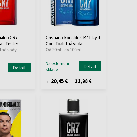
naldo CR7
Cristiano Ronaldo CR7 Play it
a - Tester
Cool Toaletná voda
tné vody -
Od 30ml - do 100ml
i
Na externom
Detail
Detail
sklade
20,45 €
31,98 €
od
do