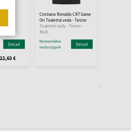
ldo CR7
Cristiano Ronaldo CR7 Game
o
tná voda
On Toaletná voda - Tester
ml
Toaletné vody - Tester -
Muži
Momentálne
Detail
Detail
nedostupné
22,63 €
: