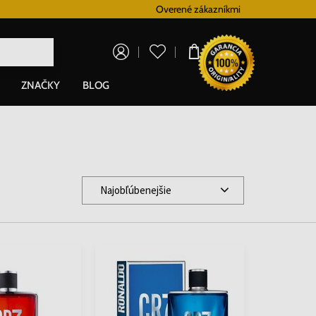
Vernostný systém
Overené zákazníkmi
Doprava zadarm
0,00 €
ZNAČKY
BLOG
Najobľúbenejšie