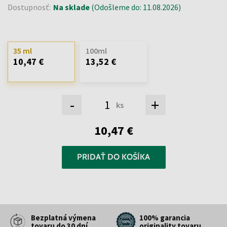
Dostupnosť:
Na sklade
(Odošleme do: 11.08.2026)
35 ml
100ml
10,47 €
13,52 €
-
+
ks
10,47 €
PRIDAŤ DO KOŠÍKA
Bezplatná výmena
100% garancia
tovaru do 30 dní
originality tovaru