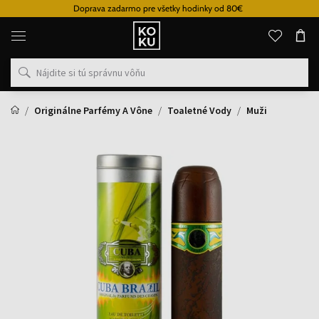
Doprava zadarmo pre všetky hodinky od 80€
Originálne
parfémy
a
hodinky
na
jednom
mieste
Originálne Parfémy A Vône
Toaletné Vody
Muži