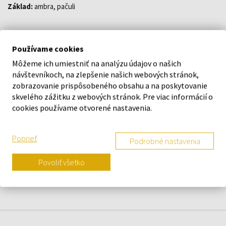
Základ:
ambra, pačuli
Používame cookies
Môžeme ich umiestniť na analýzu údajov o našich
DETAILY
návštevníkoch, na zlepšenie našich webových stránok,
zobrazovanie prispôsobeného obsahu a na poskytovanie
skvelého zážitku z webových stránok. Pre viac informácií o
O ZNAČKE
cookies používame otvorené nastavenia.
Poprieť
Podrobné nastavenia
Náš výber na mieru presne pre
Povoliť všetko
vás