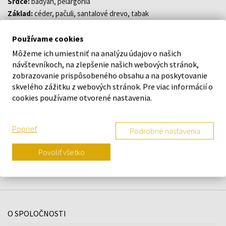
Srdce:
badyán, pelargónia
Základ:
céder, pačuli, santalové drevo, tabak
Používame cookies
DETAILY
Môžeme ich umiestniť na analýzu údajov o našich
návštevníkoch, na zlepšenie našich webových stránok,
zobrazovanie prispôsobeného obsahu a na poskytovanie
O ZNAČKE
skvelého zážitku z webových stránok. Pre viac informácií o
cookies používame otvorené nastavenia.
Poprieť
Podrobné nastavenia
Náš výber na mieru presne pre
vás
Povoliť všetko
O SPOLOČNOSTI