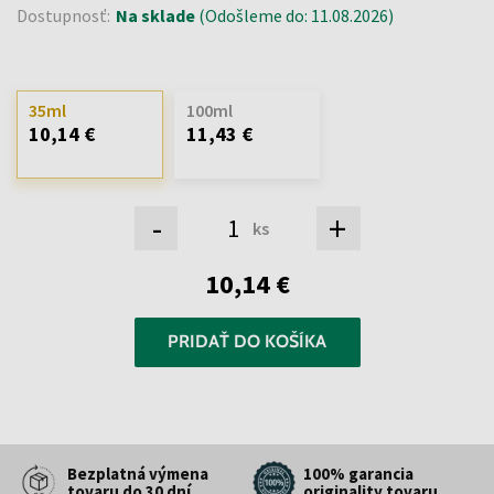
Dostupnosť:
Na sklade
(Odošleme do: 11.08.2026)
35ml
100ml
10,14 €
11,43 €
-
+
ks
10,14 €
PRIDAŤ DO KOŠÍKA
Bezplatná výmena
100% garancia
tovaru do 30 dní
originality tovaru