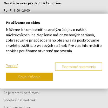
Navštívte našu predajňu v Šamoríne
Po - Pi: 8:00 - 16:00
Na Bratislavskej 64/76, Šamorín, 931 01
Používame cookies
Môžeme ich umiestniť na analýzu údajov o našich
VŠETKO O NÁKUPE
návštevníkoch, na zlepšenie našich webových stránok,
zobrazovanie prispôsobeného obsahu a na poskytovanie
Vernostný systém
skvelého zážitku z webových stránok. Pre viac informácií o
Všeobecné obchodné podmienky
cookies používame otvorené nastavenia.
Ochrana osobných údajov
Reklamačný formulár
Poprieť
Podrobné nastavenia
Spôsob doručenia
Povoliť všetko
Kedy obdržím objednaný tovar?
Prečo parfumy od nás?
Čo je tester u parfumov?
Vodotesnosť hodiniek
Iba originálny tovar