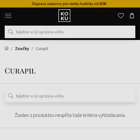
Doprava zadarmo pre všetky hodinky od 80€
Originálne
parfémy
a
hodinky
na
jednom
mieste
Značky
Curapil
Curapil
Žiaden z produktov nespĺňa Vaše kritéria vyhľadávania.