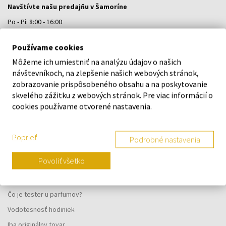
Navštívte našu predajňu v Šamoríne
Po - Pi: 8:00 - 16:00
Na Bratislavskej 64/76, Šamorín, 931 01
Používame cookies
Môžeme ich umiestniť na analýzu údajov o našich
VŠETKO O NÁKUPE
návštevníkoch, na zlepšenie našich webových stránok,
zobrazovanie prispôsobeného obsahu a na poskytovanie
Vernostný systém
skvelého zážitku z webových stránok. Pre viac informácií o
Všeobecné obchodné podmienky
cookies používame otvorené nastavenia.
Ochrana osobných údajov
Reklamačný formulár
Poprieť
Podrobné nastavenia
Spôsob doručenia
Povoliť všetko
Kedy obdržím objednaný tovar?
Prečo parfumy od nás?
Čo je tester u parfumov?
Vodotesnosť hodiniek
Iba originálny tovar