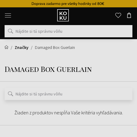
Doprava zadarmo pre všetky hodinky od 80€
Originálne
parfémy
a
hodinky
na
jednom
mieste
Značky
Damaged Box Guerlain
Damaged Box Guerlain
Žiaden z produktov nespĺňa Vaše kritéria vyhľadávania.