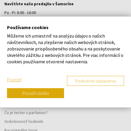
Navštívte našu predajňu v Šamoríne
Po - Pi: 8:00 - 16:00
Na Bratislavskej 64/76, Šamorín, 931 01
Používame cookies
Môžeme ich umiestniť na analýzu údajov o našich
VŠETKO O NÁKUPE
návštevníkoch, na zlepšenie našich webových stránok,
zobrazovanie prispôsobeného obsahu a na poskytovanie
Vernostný systém
skvelého zážitku z webových stránok. Pre viac informácií o
Všeobecné obchodné podmienky
cookies používame otvorené nastavenia.
Ochrana osobných údajov
Reklamačný formulár
Poprieť
Podrobné nastavenia
Spôsob doručenia
Povoliť všetko
Kedy obdržím objednaný tovar?
Prečo parfumy od nás?
Čo je tester u parfumov?
Vodotesnosť hodiniek
Iba originálny tovar