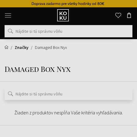
Doprava zadarmo pre všetky hodinky od 80€
Originálne
parfémy
a
hodinky
na
jednom
mieste
Značky
Damaged Box Nyx
Damaged Box Nyx
Žiaden z produktov nespĺňa Vaše kritéria vyhľadávania.