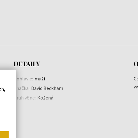
DETAILY
O
Pohlavie:
muži
Co
w
Značka:
David Beckham
ch,
Druh vône:
Kožená