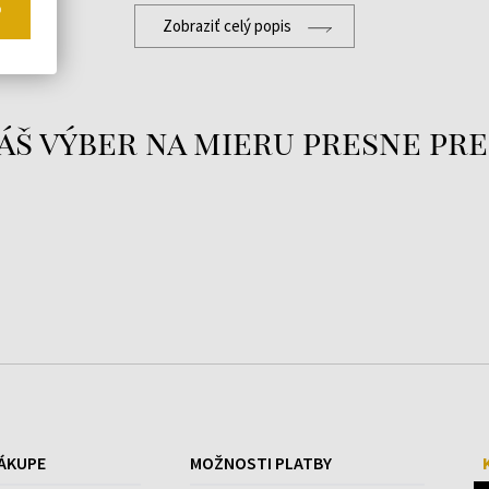
o
u
Zobraziť celý popis
áš výber na mieru presne pre
ÁKUPE
MOŽNOSTI PLATBY