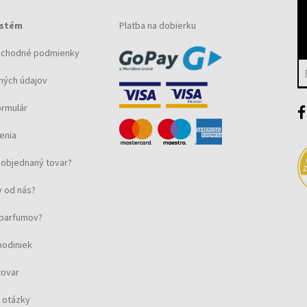
ystém
Platba na dobierku
bchodné podmienky
ných údajov
ormulár
enia
objednaný tovar?
 od nás?
u parfumov?
hodiniek
tovar
 otázky