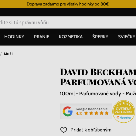
Doprava zadarmo pre všetky hodinky od 80€
HODINKY
PRANIE
KOZMETIKA
ŠPERKY
SVIEČKY
Muži
David Beckham
Parfumovaná v
100ml - Parfumované vody - Muž
Google hodnotenie
4.8
Pridať k obľúbeným