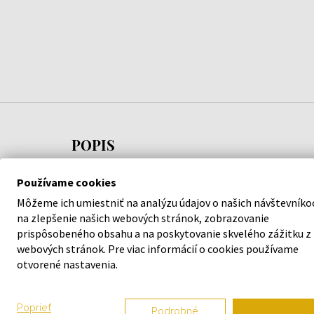
POPIS
Exquisite Leather je kvintesenciou mužského
Používame cookies
luxusu – vôňa, ktorá spája surovú eleganciu s
Môžeme ich umiestniť na analýzu údajov o našich návštevníko
rafinovanou zmyselnosťou. Inšpirovaná
na zlepšenie našich webových stránok, zobrazovanie
bohatstvom najkvalitnejších materiálov a
prispôsobeného obsahu a na poskytovanie skvelého zážitku z
webových stránok. Pre viac informácií o cookies používame
majstrovstvom kožiarskeho remesla, otvára sa
otvorené nastavenia.
sviežimi tónmi jablka, maliny, ružového korenia a
kardamónu. V srdci kompozície sa zamatový akord
bourbonskej kože prepletá s arómou borievky,
Poprieť
Podrobné