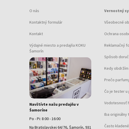
O nás
Vernostný s
Kontaktný formulár
Všeobecné o
Kontakt
Ochrana osob
Výdajné miesto a predajňa KOKU
Reklamačný f
Šamorín
Spôsob doruč
Kedy obdržím 
Prečo parfumy
Čo je tester 
Vodotesnosť 
Navštívte našu predajňu v
Šamoríne
Iba originálny 
Po - Pi: 8:00 - 16:00
Často kladené
Na Bratislavskej 64/76, Šamorín, 931