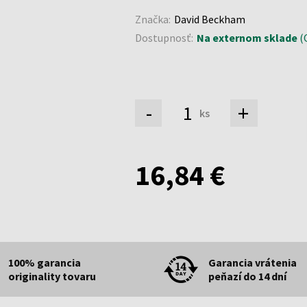
Značka:
David Beckham
Dostupnosť:
Na externom sklade
(O
-
+
ks
16,84 €
100% garancia
Garancia vrátenia
originality tovaru
peňazí do 14 dní