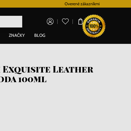
Vernostný systém
Overené zákazníkmi
Doprava zadarm
0,00 €
ZNAČKY
BLOG
 Exquisite Leather
oda 100ml
i