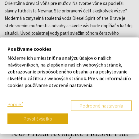
Orientálna drevitá vôňa pre mužov. Na tvorbe vône sa podieľal
slávny futbalista Neymar. Ste pripravený čeliť akejkoľvek výzve?
Moderná a zmyselná toaletná voda Diesel Spirit of the Brave je
stelesnením mužnosti a odvahy a skvele vás bude dopĺňať v každej
situácii. Úvod toaletnej vody patrí sviežim tónom čerstvého
bergamotu, ktoré sa miešajú so zeleným galbanom. Po tom, čo
postupne vyprchajú, nechajú vyznieť drevité srdce skrývajúce
Používame cookies
akordy cyprusu a jedle. Základ prináša spojenie balzamických
Môžeme ich umiestniť na analýzu údajov o našich
esencií v podaní horkastého labdanu a hrejivých tonka bôbov.
návštevníkoch, na zlepšenie našich webových stránok,
zobrazovanie prispôsobeného obsahu a na poskytovanie
skvelého zážitku z webových stránok. Pre viac informácií o
DETAILY
cookies používame otvorené nastavenia.
O ZNAČKE
Poprieť
Podrobné nastavenia
Povoliť všetko
Náš výber na mieru presne pre