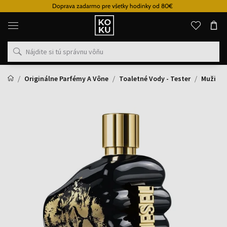
Doprava zadarmo pre všetky hodinky od 80€
Originálne
parfémy
a
hodinky
na
jednom
mieste
Originálne Parfémy A Vône
Toaletné Vody - Tester
Muži