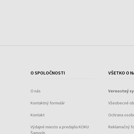
O SPOLOČNOSTI
VŠETKO O N
O nás
Vernostný s
Kontaktný formulár
Všeobecné o
Kontakt
Ochrana osob
Výdajné miesto a predajňa KOKU
Reklamačný f
Šamorín