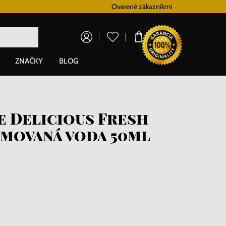
Doprava zadarmo pre všetky hodinky od 80€
Overené zákazníkmi
V
0,00 €
ZNAČKY
BLOG
e Delicious Fresh
movaná voda 50ml