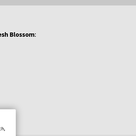
resh Blossom
:
ch,