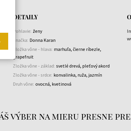
DETAILY
O
Pohlavie:
ženy
I
w
Značka:
Donna Karan
o
Zložka vône - hlava:
marhuľa, čierne ríbezle,
grapefruit
Zložka vône - základ:
svetlé drevá, pleťový akord
Zložka vône - srdce:
konvalinka, ruža, jazmín
Druh vône:
ovocná, kvetinová
áš výber na mieru presne pre