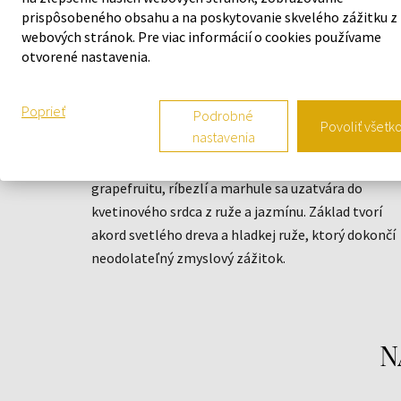
prispôsobeného obsahu a na poskytovanie skvelého zážitku z
webových stránok. Pre viac informácií o cookies používame
POPIS
otvorené nastavenia.
Vôňa DKNY Be Delicious Fresh Blossom je svieži
Poprieť
Podrobné
dámsky parfum so sladkým nádychom. Parfém
Povoliť všetk
nastavenia
DKNY Be Delicious Fresh Blossom - žiarivá vôňa, v
ktorej sa mieša sviežosť, vitalita a ženskosť. Zmes
grapefruitu, ríbezlí a marhule sa uzatvára do
kvetinového srdca z ruže a jazmínu. Základ tvorí
akord svetlého dreva a hladkej ruže, ktorý dokončí
neodolateľný zmyslový zážitok.
N