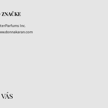
 ZNAČKE
nterParfums Inc.
ww.donnakaran.com
 vás