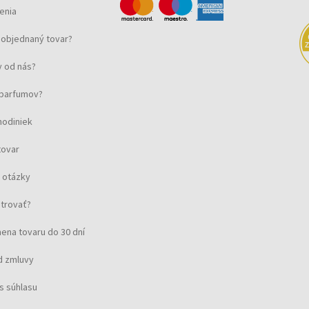
enia
objednaný tovar?
 od nás?
u parfumov?
hodiniek
tovar
 otázky
strovať?
ena tovaru do 30 dní
d zmluvy
s súhlasu