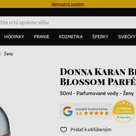
€
Vernostný systém
HODINKY
PRANIE
KOZMETIKA
ŠPERKY
SVIEČKY
Ženy
Donna Karan B
Blossom Parfé
50ml - Parfumované vody - Ženy
Google hodnotenie
4.8
Pridať k obľúbeným