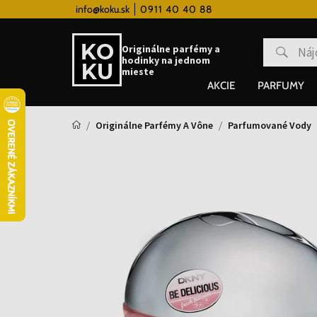
ém
info@koku.sk
Doprava zadarmo pre všetky hodinky od 80
0911 40 40 88
Originálne parfémy a
hodinky na jednom
mieste
AKCIE
PARFUMY
Originálne Parfémy A Vône
Parfumované Vody