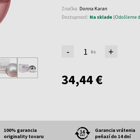
Značka:
Donna Karan
Dostupnosť:
Na sklade
(Odošleme do
-
+
ks
34,44 €
100% garancia
Garancia vrátenia
originality tovaru
peňazí do 14 dní