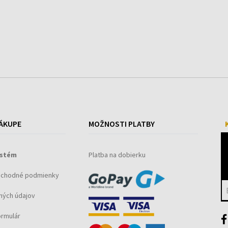
ÁKUPE
MOŽNOSTI PLATBY
ystém
Platba na dobierku
bchodné podmienky
ných údajov
ormulár