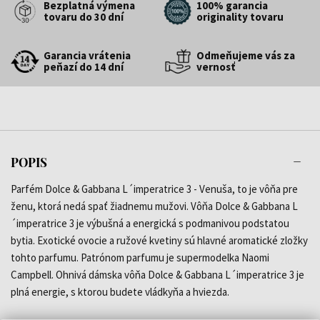
Bezplatná výmena
100% garancia
tovaru do 30 dní
originality tovaru
Garancia vrátenia
Odmeňujeme vás za
peňazí do 14 dní
vernosť
POPIS
Parfém Dolce & Gabbana L´imperatrice 3 - Venuša, to je vôňa pre
ženu, ktorá nedá spať žiadnemu mužovi. Vôňa Dolce & Gabbana L
´imperatrice 3 je výbušná a energická s podmanivou podstatou
bytia. Exotické ovocie a ružové kvetiny sú hlavné aromatické zložky
tohto parfumu. Patrónom parfumu je supermodelka Naomi
Campbell. Ohnivá dámska vôňa Dolce & Gabbana L´imperatrice 3 je
plná energie, s ktorou budete vládkyňa a hviezda.