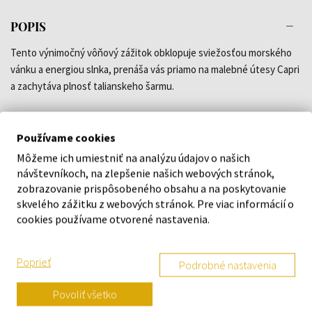
POPIS
Tento výnimočný vôňový zážitok obklopuje sviežosťou morského
vánku a energiou slnka, prenáša vás priamo na malebné útesy Capri
a zachytáva plnosť talianskeho šarmu.
Vonné tóny:
Používame cookies
Môžeme ich umiestniť na analýzu údajov o našich
Hlava:
čierne korenie
návštevníkoch, na zlepšenie našich webových stránok,
Srdce:
figa
zobrazovanie prispôsobeného obsahu a na poskytovanie
Základ:
pačuli
skvelého zážitku z webových stránok. Pre viac informácií o
cookies používame otvorené nastavenia.
DETAILY
Poprieť
Podrobné nastavenia
O ZNAČKE
Povoliť všetko