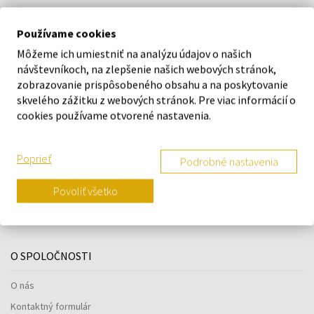
DETAILY
Používame cookies
Môžeme ich umiestniť na analýzu údajov o našich
O ZNAČKE
návštevníkoch, na zlepšenie našich webových stránok,
zobrazovanie prispôsobeného obsahu a na poskytovanie
skvelého zážitku z webových stránok. Pre viac informácií o
cookies používame otvorené nastavenia.
Náš výber na mieru presne pre
Poprieť
vás
Podrobné nastavenia
Povoliť všetko
O SPOLOČNOSTI
O nás
Kontaktný formulár