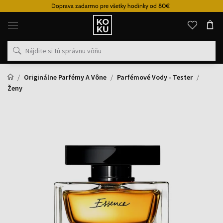
Doprava zadarmo pre všetky hodinky od 80€
Originálne
parfémy
a
hodinky
na
jednom
mieste
Originálne Parfémy A Vône
Parfémové Vody - Tester
Ženy