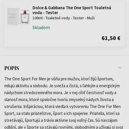
Dolce & Gabbana The One Sport Toaletná
voda - Tester
100ml - Toaletné vody - Tester - Muži
Skladom
61,50 €
POPIS
The One Sport For Men je vôňa pre mužov, ktorí žijú športom,
milujú aktivitu a slobodu. Je svieža a čistá, s ľahkým a energickým
nádychom stredozemného mora. Je v nej cítiť čerstvosť vody a
slanosť mora, ktoré spoločne tvoria zmyselný nádych života a
vzrušenia. Inšpiráciou, ktorá viedla k vytvoreniu The One For Men
Sport, sa stalo priateľstvo, šport a ich spojenie. Priatelia, ktorí sa
stretávajú, športujú a trávia aktívne svoj voľný čas. Sú navzájom
odlišní, ale v športe sa stávajú rovnými, slobodnými a užívajú si svoj