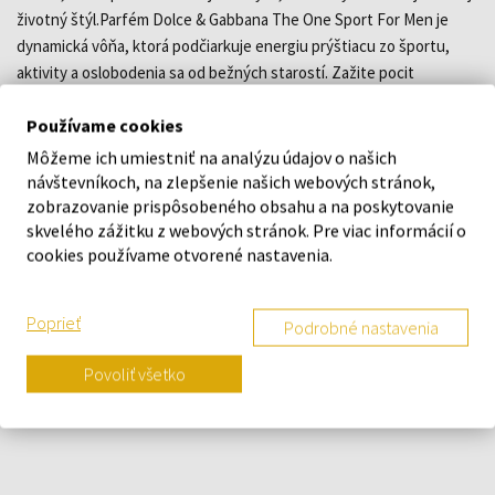
životný štýl.Parfém Dolce & Gabbana The One Sport For Men je
dynamická vôňa, ktorá podčiarkuje energiu prýštiacu zo športu,
aktivity a oslobodenia sa od bežných starostí. Zažite pocit
uvoľnenia a nadýchnite sa energie zo srdca The One Sport For
Používame cookies
Men.
Môžeme ich umiestniť na analýzu údajov o našich
návštevníkoch, na zlepšenie našich webových stránok,
DETAILY
zobrazovanie prispôsobeného obsahu a na poskytovanie
skvelého zážitku z webových stránok. Pre viac informácií o
O ZNAČKE
cookies používame otvorené nastavenia.
Poprieť
Podrobné nastavenia
Náš výber na mieru presne pre
Povoliť všetko
vás