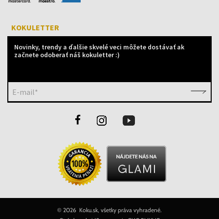
KOKULETTER
Novinky, trendy a ďalšie skvelé veci môžete dostávať ak
začnete odoberať náš kokuletter :)
E-mail*
©
2026 Koku.sk, všetky práva vyhradené.