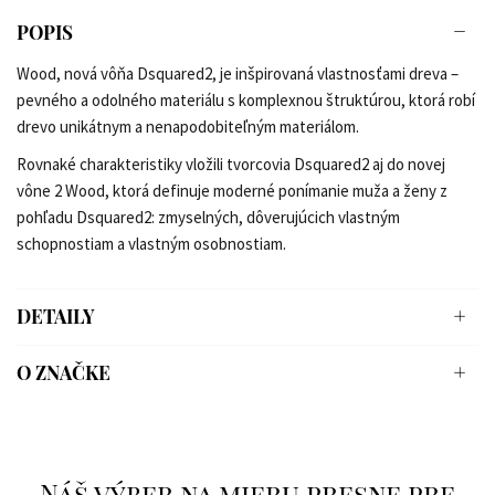
POPIS
Wood, nová vôňa Dsquared2, je inšpirovaná vlastnosťami dreva –
pevného a odolného materiálu s komplexnou štruktúrou, ktorá robí
drevo unikátnym a nenapodobiteľným materiálom.
Rovnaké charakteristiky vložili tvorcovia Dsquared2 aj do novej
vône 2 Wood, ktorá definuje moderné ponímanie muža a ženy z
pohľadu Dsquared2: zmyselných, dôverujúcich vlastným
schopnostiam a vlastným osobnostiam.
DETAILY
O ZNAČKE
Náš výber na mieru presne pre