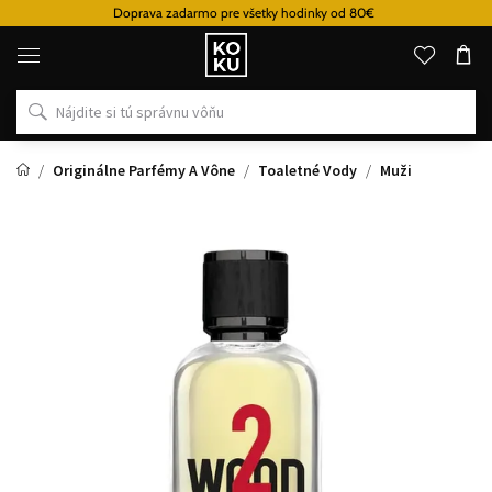
Doprava zadarmo pre všetky hodinky od 80€
Originálne
parfémy
a
hodinky
na
jednom
mieste
Originálne Parfémy A Vône
Toaletné Vody
Muži