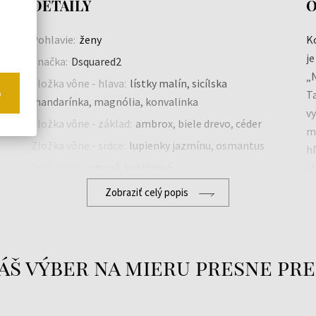
DETAILY
O
Pohlavie:
ženy
K
j
Značka:
Dsquared2
„N
Zložka vône - hlava:
lístky malín, sicílska
o
T
mandarínka, magnólia, konvalinka
v
Zložka vône - základ:
ambrox, biele drevo, céder
ml
Zložka vône - srdce:
lupienky jazmínu, osmantus
hľ
Druh vône:
ovocná, kvetinová
el
Zobraziť celý popis
Eu
w
áš výber na mieru presne pre