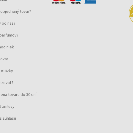
objednaný tovar?
 od nás?
u parfumov?
hodiniek
tovar
 otázky
strovať?
ena tovaru do 30 dní
d zmluvy
s súhlasu