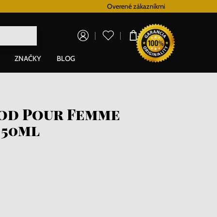
Vernostný systém
Overené zákazníkmi
Doprava zadarm
0,00 €
ZNAČKY
BLOG
od Pour Femme
 50ml