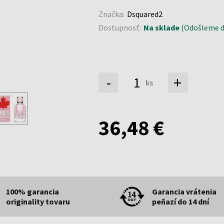
Značka:
Dsquared2
Dostupnosť:
Na sklade
(Odošleme do
-
+
ks
36,48 €
100% garancia
Garancia vrátenia
originality tovaru
peňazí do 14 dní