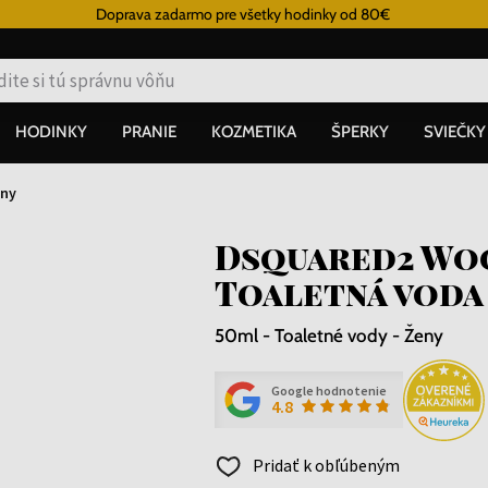
Doprava zadarmo pre všetky hodinky od 80€
HODINKY
PRANIE
KOZMETIKA
ŠPERKY
SVIEČKY
ny
Dsquared2 Wo
Toaletná voda
50ml - Toaletné vody - Ženy
Google hodnotenie
4.8
Pridať k obľúbeným