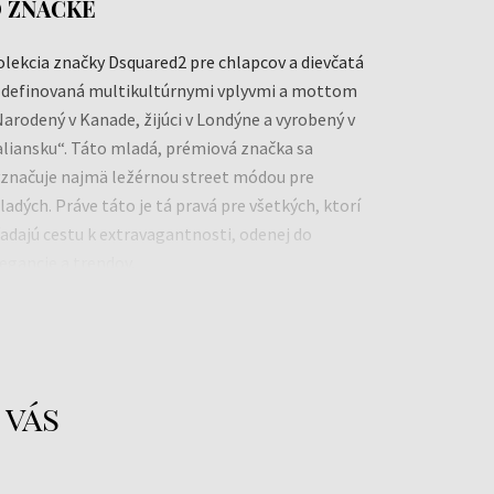
 ZNAČKE
olekcia značky Dsquared2 pre chlapcov a dievčatá
e definovaná multikultúrnymi vplyvmi a mottom
arodený v Kanade, žijúci v Londýne a vyrobený v
aliansku“. Táto mladá, prémiová značka sa
yznačuje najmä ležérnou street módou pre
adých. Práve táto je tá pravá pre všetkých, ktorí
adajú cestu k extravagantnosti, odenej do
egancie a trendov.
roitalia S.r.l.
ww.dsquared2.com
 vás