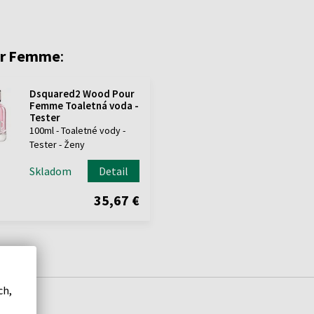
ur Femme
:
Dsquared2 Wood Pour
Femme Toaletná voda -
Tester
100ml - Toaletné vody -
Tester - Ženy
Skladom
Detail
35,67 €
ch,