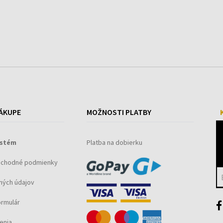
ÁKUPE
MOŽNOSTI PLATBY
ystém
Platba na dobierku
bchodné podmienky
ných údajov
ormulár
enia