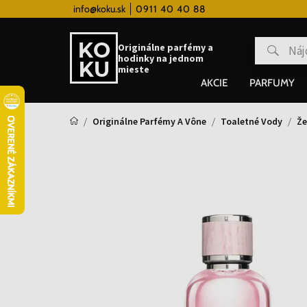
 hodinky od 80€
info@koku.sk
0911 40 40 88
Vernostný systém
Originálne parfémy a
hodinky na jednom
mieste
AKCIE
PARFUMY
Originálne Parfémy A Vône
Toaletné Vody
Že