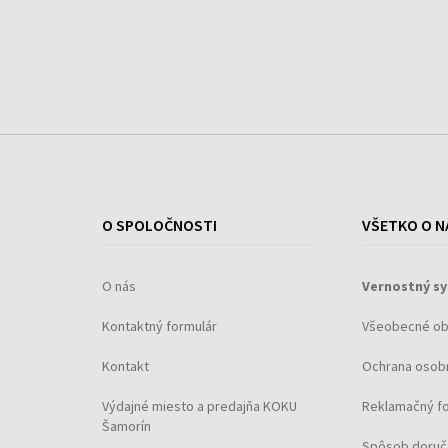
O SPOLOČNOSTI
VŠETKO O N
O nás
Vernostný s
Kontaktný formulár
Všeobecné o
Kontakt
Ochrana osob
Výdajné miesto a predajňa KOKU
Reklamačný f
Šamorín
Spôsob doruč