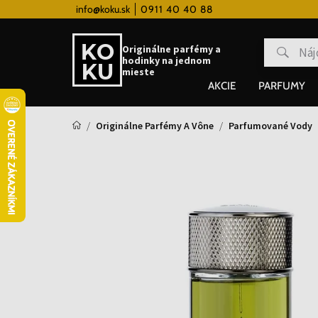
 hodinky od 80€
info@koku.sk
0911 40 40 88
Vernostný systém
Originálne parfémy a
hodinky na jednom
mieste
AKCIE
PARFUMY
Originálne Parfémy A Vône
Parfumované Vody