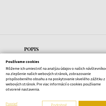
POPIS
Olivier Gillotin - tvorca vône Amalfi Citrus sa
Používame cookies
rozhodol pre živé, plné energie vonné tóny. Pre
Môžeme ich umiestniť na analýzu údajov o našich návštevníko
mužov, ktorí hľadajú šťastie a radosť v každom
na zlepšenie našich webových stránok, zobrazovanie
okamihu.
prispôsobeného obsahu a na poskytovanie skvelého zážitku z
webových stránok. Pre viac informácií o cookies používame
otvorené nastavenia.
Vonné tóny:
Hlava:
citrón, zelená mandarínka, mandarínka,
Poprieť
Podrobné