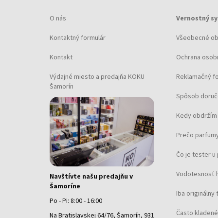
O nás
Vernostný s
Kontaktný formulár
Všeobecné o
Kontakt
Ochrana osob
Výdajné miesto a predajňa KOKU
Reklamačný f
Šamorín
Spôsob doruč
Kedy obdržím 
Prečo parfumy
Čo je tester 
Vodotesnosť 
Navštívte našu predajňu v
Šamoríne
Iba originálny 
Po - Pi: 8:00 - 16:00
Často kladené
Na Bratislavskej 64/76, Šamorín, 931