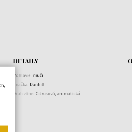
DETAILY
O
Pohlavie:
muži
Značka:
Dunhill
ch,
Druh vône:
Citrusová, aromatická