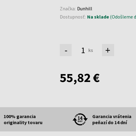
Značka:
Dunhill
Dostupnosť:
Na sklade
(Odošleme do
-
+
ks
55,82 €
100% garancia
Garancia vrátenia
originality tovaru
peňazí do 14 dní