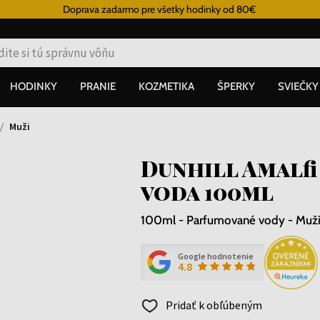
Doprava zadarmo pre všetky hodinky od 80€
HODINKY
PRANIE
KOZMETIKA
ŠPERKY
SVIEČKY
Muži
Dunhill Amalfi
voda 100ml
100ml - Parfumované vody - Muž
Google hodnotenie
4.8
Pridať k obľúbeným