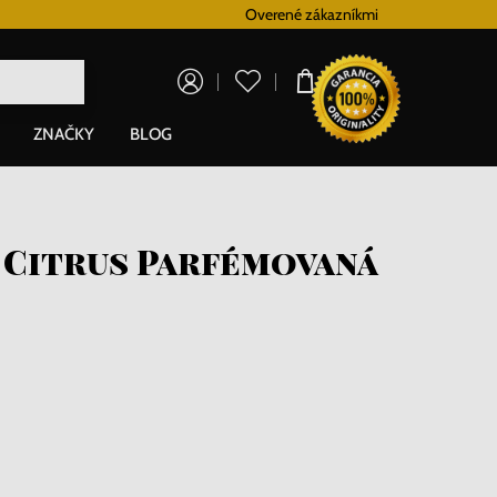
Vernostný systém
Overené zákazníkmi
Doprava zadarm
0,00 €
ZNAČKY
BLOG
 Citrus Parfémovaná
i