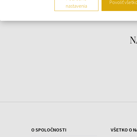
Povoliť všetk
bergamot, horký pomaranč
nastavenia
Srdce:
neroli, zelený čaj, jazmín, rozmarín,
kardamóm
Základ:
vetiver, drevité tóny, pižmo, jantár
N
O SPOLOČNOSTI
VŠETKO O N