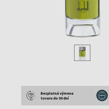
Bezplatná výmena
tovaru do 30 dní