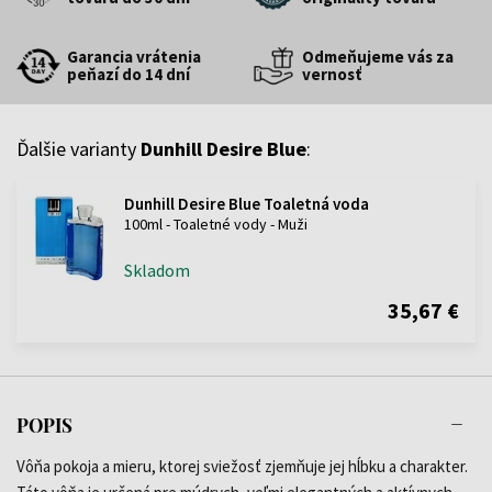
Garancia vrátenia
Odmeňujeme vás za
peňazí do 14 dní
vernosť
Ďalšie varianty
Dunhill Desire Blue
:
Dunhill Desire Blue Toaletná voda
100ml - Toaletné vody - Muži
Skladom
35,67 €
POPIS
Vôňa pokoja a mieru, ktorej sviežosť zjemňuje jej hĺbku a charakter.