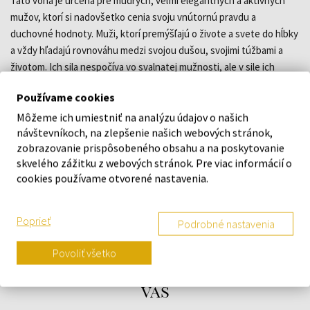
Táto vôňa je určená pre múdrych, veľmi elegantných a aktívnych
mužov, ktorí si nadovšetko cenia svoju vnútornú pravdu a
duchovné hodnoty. Muži, ktorí premýšľajú o živote a svete do hĺbky
a vždy hľadajú rovnováhu medzi svojou dušou, svojimi túžbami a
životom. Ich sila nespočíva vo svalnatej mužnosti, ale v sile ich
mužskej individuality. Synonymami novej vône sú: osobitá, hĺbavá,
Používame cookies
zmyselná a romantická. Tyrkysová farba flakónu evokuje pokoj v
duši, vyrovnanosť a túžbu po vnútornom uspokojení.
Môžeme ich umiestniť na analýzu údajov o našich
návštevníkoch, na zlepšenie našich webových stránok,
zobrazovanie prispôsobeného obsahu a na poskytovanie
DETAILY
skvelého zážitku z webových stránok. Pre viac informácií o
cookies používame otvorené nastavenia.
O ZNAČKE
Poprieť
Podrobné nastavenia
Povoliť všetko
Náš výber na mieru presne pre
vás