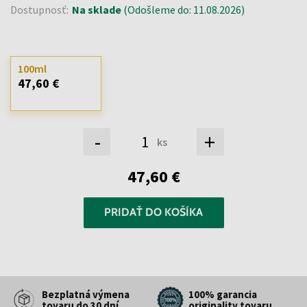
Dostupnosť:
Na sklade
(Odošleme do: 11.08.2026)
100ml
47,60 €
-
+
ks
47,60 €
PRIDAŤ DO KOŠÍKA
Bezplatná výmena
100% garancia
tovaru do 30 dní
originality tovaru