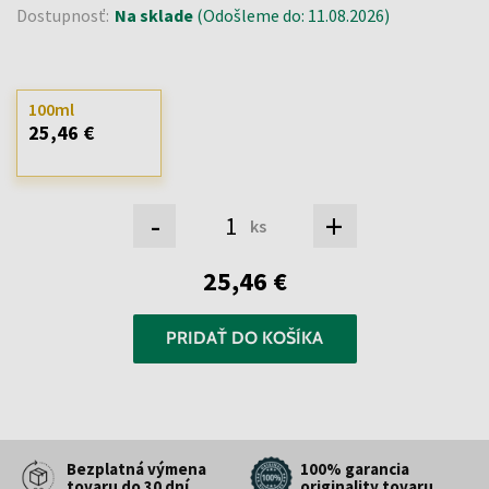
Dostupnosť:
Na sklade
(Odošleme do: 11.08.2026)
100ml
25,46 €
-
+
ks
25,46 €
PRIDAŤ DO KOŠÍKA
Bezplatná výmena
100% garancia
tovaru do 30 dní
originality tovaru