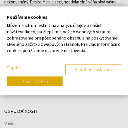
nekonvenčný. Desire Man je sexi, neodolateľná vôňa plná vášne.
Používame cookies
DETAILY
Môžeme ich umiestniť na analýzu údajov o našich
návštevníkoch, na zlepšenie našich webových stránok,
O ZNAČKE
zobrazovanie prispôsobeného obsahu a na poskytovanie
skvelého zážitku z webových stránok. Pre viac informácií o
cookies používame otvorené nastavenia.
Náš výber na mieru presne pre
Poprieť
Podrobné nastavenia
vás
Povoliť všetko
O SPOLOČNOSTI
O nás