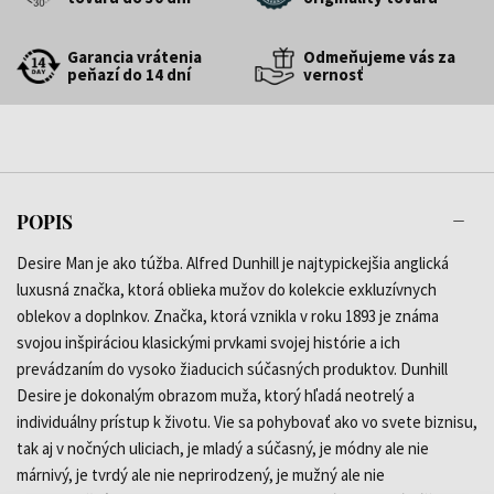
Garancia vrátenia
Odmeňujeme vás za
peňazí do 14 dní
vernosť
POPIS
Desire Man je ako túžba. Alfred Dunhill je najtypickejšia anglická
luxusná značka, ktorá oblieka mužov do kolekcie exkluzívnych
oblekov a doplnkov. Značka, ktorá vznikla v roku 1893 je známa
svojou inšpiráciou klasickými prvkami svojej histórie a ich
prevádzaním do vysoko žiaducich súčasných produktov. Dunhill
Desire je dokonalým obrazom muža, ktorý hľadá neotrelý a
individuálny prístup k životu. Vie sa pohybovať ako vo svete biznisu,
tak aj v nočných uliciach, je mladý a súčasný, je módny ale nie
márnivý, je tvrdý ale nie neprirodzený, je mužný ale nie