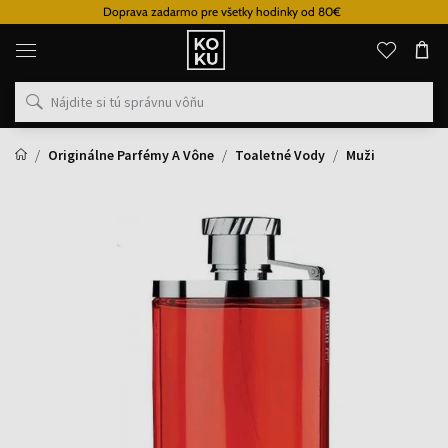
Doprava zadarmo pre všetky hodinky od 80€
Originálne
parfémy
a
hodinky
na
jednom
mieste
Originálne Parfémy A Vône
Toaletné Vody
Muži