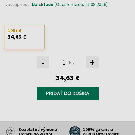
Dostupnosť:
Na sklade
(Odošleme do: 11.08.2026)
100 ml
34,63 €
-
+
ks
34,63 €
PRIDAŤ DO KOŠÍKA
Bezplatná výmena
100% garancia
tovaru do 30 dní
originality tovaru