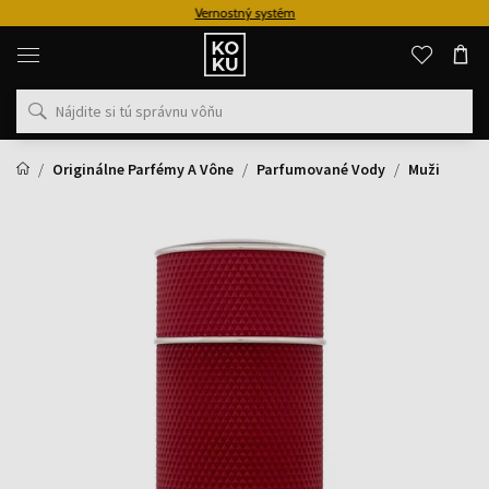
Vernostný systém
Originálne
parfémy
a
hodinky
na
jednom
mieste
Originálne Parfémy A Vône
Parfumované Vody
Muži