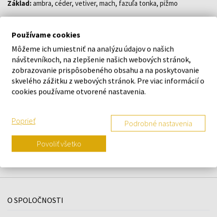
Základ:
ambra, céder, vetiver, mach, fazuľa tonka, pižmo
Používame cookies
DETAILY
Môžeme ich umiestniť na analýzu údajov o našich
návštevníkoch, na zlepšenie našich webových stránok,
zobrazovanie prispôsobeného obsahu a na poskytovanie
O ZNAČKE
skvelého zážitku z webových stránok. Pre viac informácií o
cookies používame otvorené nastavenia.
Poprieť
Náš výber na mieru presne pre
Podrobné nastavenia
vás
Povoliť všetko
O SPOLOČNOSTI