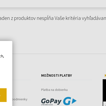
aden z produktov nespĺňa Vaše kritéria vyhľadávan
ch,
ÁKUPE
MOŽNOSTI PLATBY
ystém
Platba na dobierku
o
bchodné podmienky