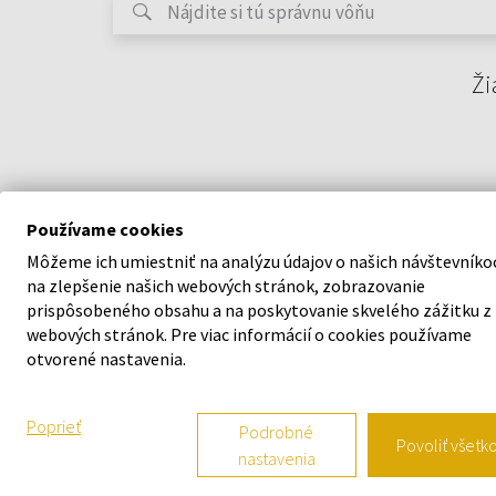
Ži
Používame cookies
Môžeme ich umiestniť na analýzu údajov o našich návštevníko
na zlepšenie našich webových stránok, zobrazovanie
prispôsobeného obsahu a na poskytovanie skvelého zážitku z
webových stránok. Pre viac informácií o cookies používame
O SPOLOČNOSTI
VŠETKO O N
otvorené nastavenia.
O nás
Vernostný s
Poprieť
Podrobné
Povoliť všetk
nastavenia
Kontaktný formulár
Všeobecné o