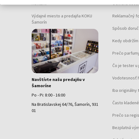
Kontakt
Ochrana osob
Výdajné miesto a predajňa KOKU
Reklamačný f
Šamorín
Spôsob doruč
Kedy obdržím 
Prečo parfumy
Čo je tester 
Vodotesnosť 
Navštívte našu predajňu v
Šamoríne
Iba originálny 
Po - Pi: 8:00 - 16:00
Často kladené
Na Bratislavskej 64/76, Šamorín, 931
01
Prečo sa regi
Bezplatná vým