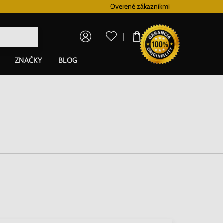
Vernostný systém
Overené zákazníkmi
Doprava zadarm
0,00 €
ZNAČKY
BLOG