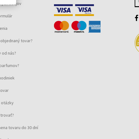
ných údajov
ormulár
enia
objednaný tovar?
 od nás?
u parfumov?
hodiniek
tovar
 otázky
strovať?
ena tovaru do 30 dní