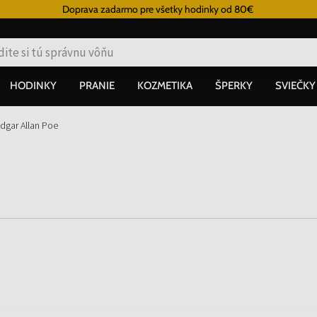
Doprava zadarmo pre všetky hodinky od 80€
HODINKY
PRANIE
KOZMETIKA
ŠPERKY
SVIEČKY
dgar Allan Poe