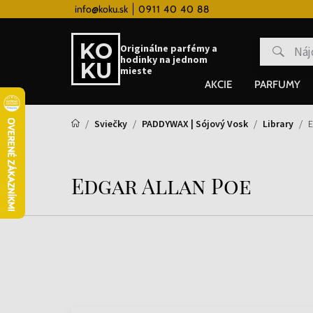
 hodinky od 80€
info@koku.sk
0911 40 40 88
Vernostný systém
Originálne parfémy a
hodinky na jednom
mieste
AKCIE
PARFUMY
Sviečky
PADDYWAX | Sójový Vosk
Library
E
Edgar Allan Poe