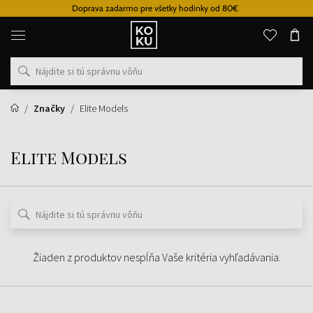
Doprava zadarmo pre všetky hodinky od 80€
Originálne
parfémy
a
hodinky
na
jednom
mieste
Značky
Elite Models
Elite Models
Žiaden z produktov nespĺňa Vaše kritéria vyhľadávania.