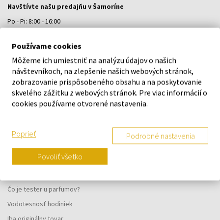
Navštívte našu predajňu v Šamoríne
Po - Pi: 8:00 - 16:00
Na Bratislavskej 64/76, Šamorín, 931 01
Používame cookies
Môžeme ich umiestniť na analýzu údajov o našich
VŠETKO O NÁKUPE
návštevníkoch, na zlepšenie našich webových stránok,
zobrazovanie prispôsobeného obsahu a na poskytovanie
Vernostný systém
skvelého zážitku z webových stránok. Pre viac informácií o
Všeobecné obchodné podmienky
cookies používame otvorené nastavenia.
Ochrana osobných údajov
Reklamačný formulár
Poprieť
Podrobné nastavenia
Spôsob doručenia
Povoliť všetko
Kedy obdržím objednaný tovar?
Prečo parfumy od nás?
Čo je tester u parfumov?
Vodotesnosť hodiniek
Iba originálny tovar