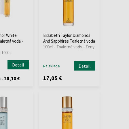
ylor White
Elizabeth Taylor Diamonds
letná voda -
And Sapphires Toaletná voda
100ml - Toaletné vody - Ženy
o 100ml
Detail
Detail
Na sklade
17,05 €
28,10 €
do