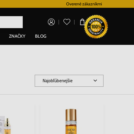
Vernostný systém
Overené zákazníkmi
Doprava zadarm
0,00 €
ZNAČKY
BLOG
Najobľúbenejšie