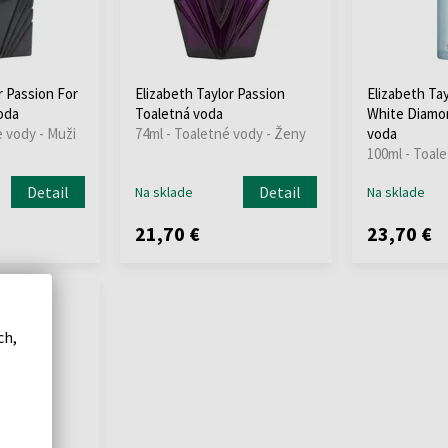
r Passion For
Elizabeth Taylor Passion
Elizabeth Tay
oda
Toaletná voda
White Diamo
e vody - Muži
74ml - Toaletné vody - Ženy
voda
100ml - Toal
Detail
Detail
Na sklade
Na sklade
21,70 €
23,70 €
ch,