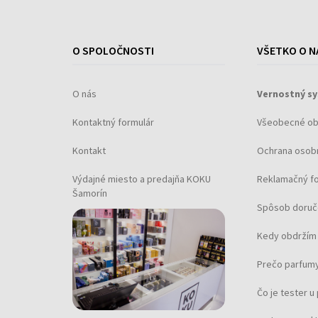
O SPOLOČNOSTI
VŠETKO O N
O nás
Vernostný s
Kontaktný formulár
Všeobecné o
Kontakt
Ochrana osob
Výdajné miesto a predajňa KOKU
Reklamačný f
Šamorín
Spôsob doruč
Kedy obdržím 
Prečo parfumy
Čo je tester 