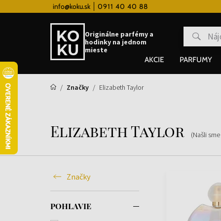
 hodinky od 80€
info@koku.sk
0911 40 40 88
Vernostný systém
Originálne parfémy a
hodinky na jednom
mieste
AKCIE
PARFUMY
Značky
Elizabeth Taylor
Elizabeth Taylor
(Našli sme
Značky
POHLAVIE