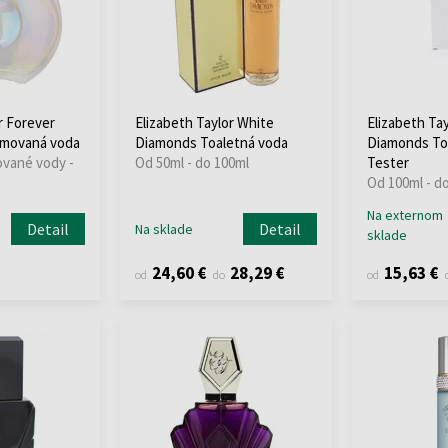
r Forever
Elizabeth Taylor White
Elizabeth Ta
émovaná voda
Diamonds Toaletná voda
Diamonds Toa
ované vody -
Od 50ml - do 100ml
Tester
Od 100ml - d
Na externom
Detail
Detail
Na sklade
sklade
24,60 €
28,29 €
15,63 €
od
do
od