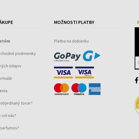
ÁKUPE
MOŽNOSTI PLATBY
ystém
Platba na dobierku
bchodné podmienky
ných údajov
ormulár
enia
objednaný tovar?
 od nás?
u parfumov?