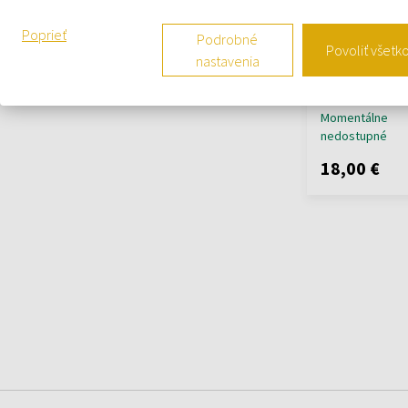
Poprieť
Podrobné
Povoliť všetk
Elizabeth Tayl
nastavenia
And Emeralds T
Toaletné vody 
Momentálne
nedostupné
18,00 €