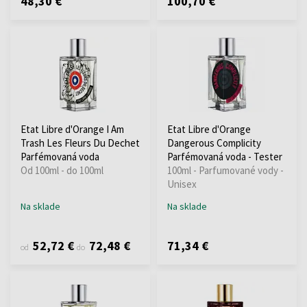
48,30 €
100,70 €
Etat Libre d'Orange I Am
Etat Libre d'Orange
Trash Les Fleurs Du Dechet
Dangerous Complicity
Parfémovaná voda
Parfémovaná voda - Tester
Od 100ml - do 100ml
100ml - Parfumované vody -
Unisex
Na sklade
Na sklade
52,72 €
72,48 €
71,34 €
od
do