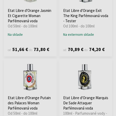
Etat Libre d'Orange Jasmin
Etat Libre d'Orange Exit
Et Cigarette Woman
The King Parfémovaná voda
Parfémovaná voda
- Tester
Od 50ml - do 100ml
Od 100ml - do 100ml
Na sklade
Na externom sklade
51,66 €
73,80 €
70,89 €
74,20 €
od
do
od
do
Etat Libre d'Orange Putain
Etat Libre d'Orange Marquis
des Palaces Woman
De Sade Attaquer
Parfémovaná voda
Parfémovaná voda
Od 50ml - do 100ml
100ml - Parfumované vody -