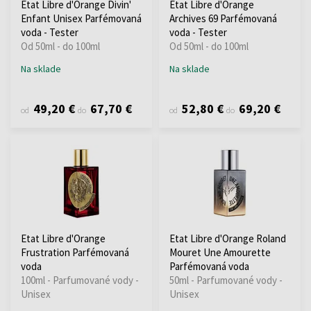
Etat Libre d'Orange Divin'
Etat Libre d'Orange
Enfant Unisex Parfémovaná
Archives 69 Parfémovaná
voda - Tester
voda - Tester
Od 50ml - do 100ml
Od 50ml - do 100ml
Na sklade
Na sklade
49,20 €
67,70 €
52,80 €
69,20 €
od
do
od
do
Etat Libre d'Orange
Etat Libre d'Orange Roland
Frustration Parfémovaná
Mouret Une Amourette
voda
Parfémovaná voda
100ml - Parfumované vody -
50ml - Parfumované vody -
Unisex
Unisex