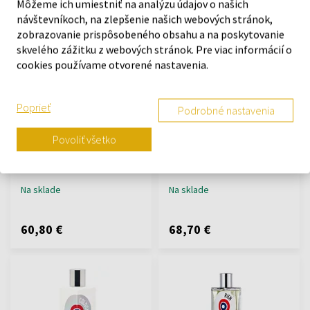
Môžeme ich umiestniť na analýzu údajov o našich
návštevníkoch, na zlepšenie našich webových stránok,
zobrazovanie prispôsobeného obsahu a na poskytovanie
skvelého zážitku z webových stránok. Pre viac informácií o
cookies používame otvorené nastavenia.
Poprieť
Podrobné nastavenia
Etat Libre d'Orange Putain
Etat Libre d'Orange Eau De
des Palaces Woman
Protection Parfémovaná
Povoliť všetko
Parfémovaná voda - Tester
voda - Tester
100ml - Parfémové vody -
100ml - Parfémové vody -
Tester - Ženy
Tester - Unisex
Na sklade
Na sklade
60,80 €
68,70 €