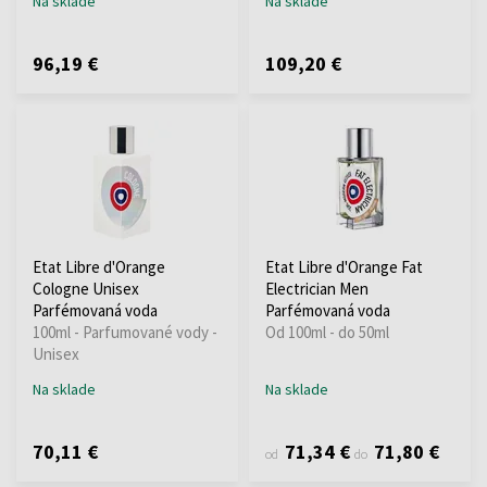
Na sklade
Na sklade
96,19 €
109,20 €
Etat Libre d'Orange
Etat Libre d'Orange Fat
Cologne Unisex
Electrician Men
Parfémovaná voda
Parfémovaná voda
100ml - Parfumované vody -
Od 100ml - do 50ml
Unisex
Na sklade
Na sklade
70,11 €
71,34 €
71,80 €
od
do