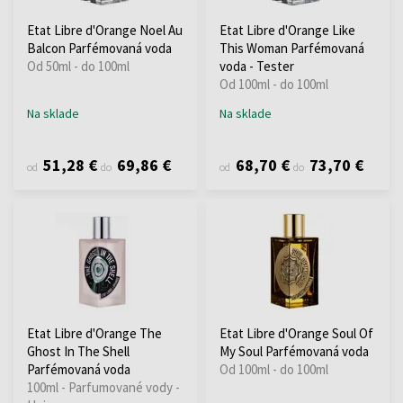
Etat Libre d'Orange Noel Au
Etat Libre d'Orange Like
Balcon Parfémovaná voda
This Woman Parfémovaná
Od 50ml - do 100ml
voda - Tester
Od 100ml - do 100ml
Na sklade
Na sklade
51,28 €
69,86 €
68,70 €
73,70 €
od
do
od
do
Etat Libre d'Orange The
Etat Libre d'Orange Soul Of
Ghost In The Shell
My Soul Parfémovaná voda
Parfémovaná voda
Od 100ml - do 100ml
100ml - Parfumované vody -