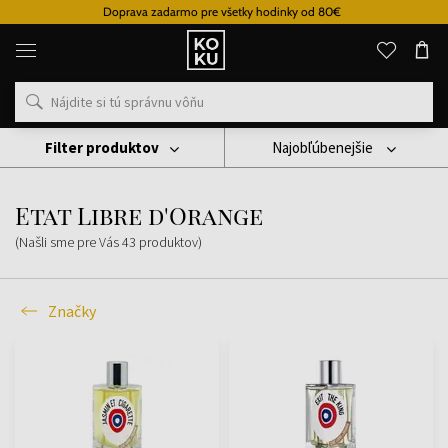
Doprava zadarmo pre všetky hodinky od 80€
Originálne
parfémy
a
hodinky
na
jednom
mieste
Filter produktov
Najobľúbenejšie
Značky
Etat Libre D'Orange
Etat Libre d'Orange
(Našli sme pre Vás
43
produktov
)
Značky