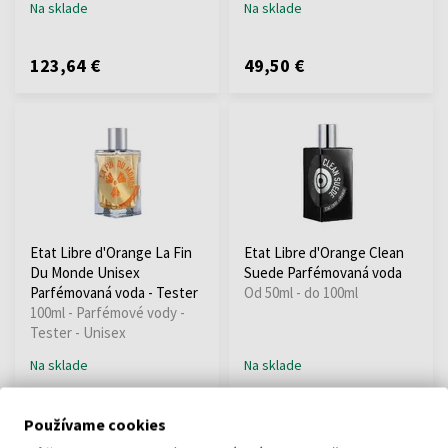
Na sklade
Na sklade
123,64 €
49,50 €
Etat Libre d'Orange La Fin
Etat Libre d'Orange Clean
Du Monde Unisex
Suede Parfémovaná voda
Parfémovaná voda - Tester
Od 50ml - do 100ml
100ml - Parfémové vody -
Tester - Unisex
Na sklade
Na sklade
70,73 €
51,93 €
71,08 €
Používame cookies
od
do