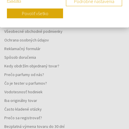
Podrobné nastavenia
VŠETKO O NÁKUPE
Povoliť všetko
Vernostný systém
Všeobecné obchodné podmienky
Ochrana osobných údajov
Reklamačný formulár
Spôsob doručenia
Kedy obdržím objednaný tovar?
Prečo parfumy od nás?
Čo je tester u parfumov?
Vodotesnosť hodiniek
Iba originálny tovar
Často kladené otázky
Prečo sa registrovať?
Bezplatná výmena tovaru do 30 dní