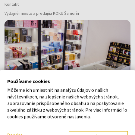
Kontakt
Výdajné miesto a predajňa KOKU Šamorín
Používame cookies
Môžeme ich umiestniť na analýzu údajov o našich
návštevníkoch, na zlepšenie našich webových stránok,
zobrazovanie prispôsobeného obsahu a na poskytovanie
skvelého zážitku z webových stránok. Pre viac informácií o
Navštívte našu predajňu v Šamoríne
cookies používame otvorené nastavenia.
Po - Pi: 8:00 - 16:00
Na Bratislavskej 64/76, Šamorín, 931 01
Poprieť