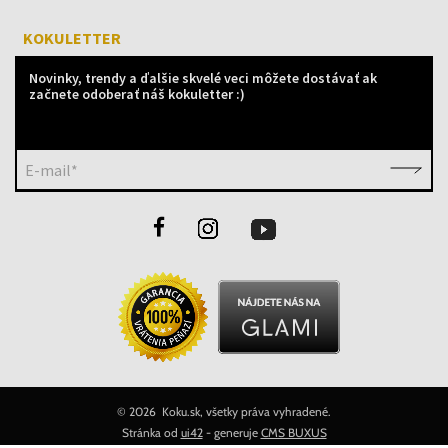
KOKULETTER
Novinky, trendy a ďalšie skvelé veci môžete dostávať ak
začnete odoberať náš kokuletter :)
E-mail*
©
2026 Koku.sk, všetky práva vyhradené.
Stránka od
ui42
- generuje
CMS BUXUS