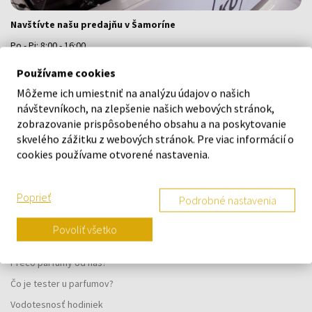
Navštívte našu predajňu v Šamoríne
Po - Pi: 8:00 - 16:00
Na Bratislavskej 64/76, Šamorín, 931 01
Používame cookies
Môžeme ich umiestniť na analýzu údajov o našich
VŠETKO O NÁKUPE
návštevníkoch, na zlepšenie našich webových stránok,
zobrazovanie prispôsobeného obsahu a na poskytovanie
Vernostný systém
skvelého zážitku z webových stránok. Pre viac informácií o
cookies používame otvorené nastavenia.
Všeobecné obchodné podmienky
Ochrana osobných údajov
Poprieť
Podrobné nastavenia
Reklamačný formulár
Spôsob doručenia
Povoliť všetko
Kedy obdržím objednaný tovar?
Prečo parfumy od nás?
Čo je tester u parfumov?
Vodotesnosť hodiniek