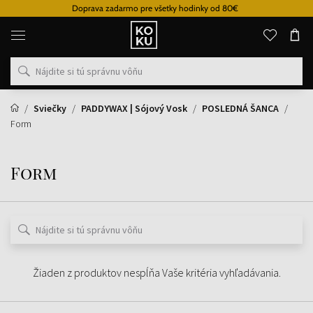
Doprava zadarmo pre všetky hodinky od 80€
Originálne
parfémy
a
hodinky
na
jednom
mieste
Sviečky
PADDYWAX | Sójový Vosk
POSLEDNÁ ŠANCA
Form
Form
Žiaden z produktov nespĺňa Vaše kritéria vyhľadávania.