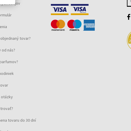
ných údajov
ormulár
enia
objednaný tovar?
 od nás?
u parfumov?
hodiniek
tovar
 otázky
strovať?
ena tovaru do 30 dní