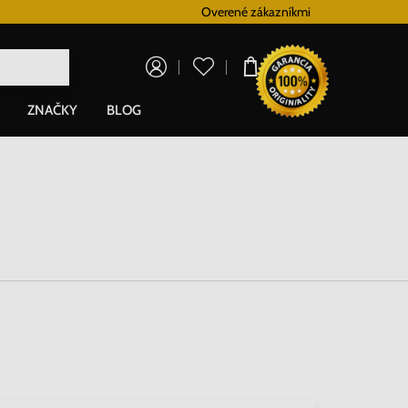
Vernostný systém
Overené zákazníkmi
Doprava zadarm
0,00 €
ZNAČKY
BLOG