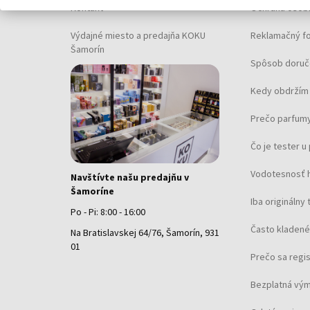
Kontakt
Ochrana osob
Výdajné miesto a predajňa KOKU
Reklamačný f
Šamorín
Spôsob doruč
Kedy obdržím 
Prečo parfumy
Čo je tester 
Vodotesnosť 
Navštívte našu predajňu v
Šamoríne
Iba originálny 
Po - Pi: 8:00 - 16:00
Často kladené
Na Bratislavskej 64/76, Šamorín, 931
01
Prečo sa regi
Bezplatná vým