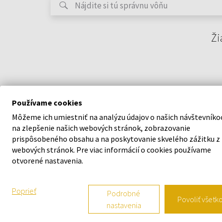
Ži
Používame cookies
Môžeme ich umiestniť na analýzu údajov o našich návštevníko
na zlepšenie našich webových stránok, zobrazovanie
prispôsobeného obsahu a na poskytovanie skvelého zážitku z
webových stránok. Pre viac informácií o cookies používame
O SPOLOČNOSTI
VŠETKO O N
otvorené nastavenia.
O nás
Vernostný s
Poprieť
Podrobné
Povoliť všetk
nastavenia
Kontaktný formulár
Všeobecné o