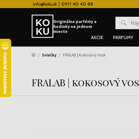
 hodinky od 80€
info@koku.sk
0911 40 40 88
Vernostný systém
Originálne parfémy a
hodinky na jednom
mieste
AKCIE
PARFUMY
Sviečky
FRALAB | Kokosový Vosk
FRALAB | kokosový vo