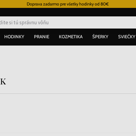
Doprava zadarmo pre všetky hodinky od 80€
HODINKY
PRANIE
KOZMETIKA
ŠPERKY
SVIEČKY
sk