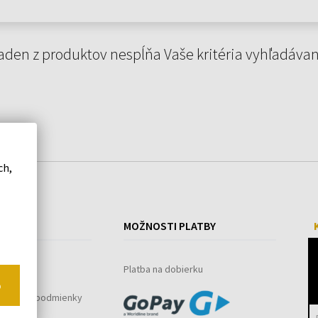
aden z produktov nespĺňa Vaše kritéria vyhľadávan
ch,
ÁKUPE
MOŽNOSTI PLATBY
ystém
Platba na dobierku
o
bchodné podmienky